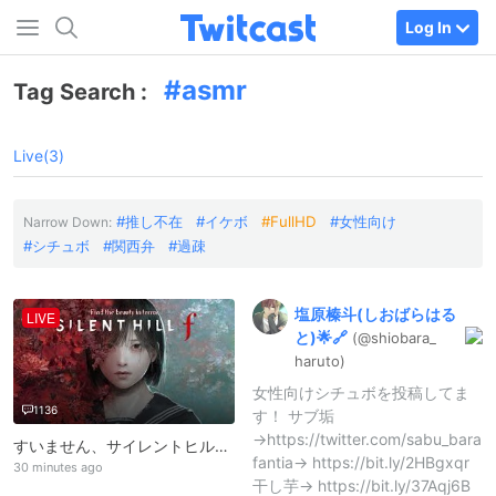
Log In
asmr
Tag Search :
Live(3)
推し不在
イケボ
FullHD
女性向け
Narrow Down:
シチュボ
関西弁
過疎
塩原榛斗(
しおばらはる
LIVE
と)
🌟🔗
(@shiobara_
haruto)
女性向けシチュボを投稿してま
1136
す！ サブ垢
→https://twitter.com/sabu_bara
すいません、サイレントヒル アプデが入ってて遅れました！！！！！
fantia→ https://bit.ly/2HBgxqr
30 minutes ago
干し芋→ https://bit.ly/37Aqj6B