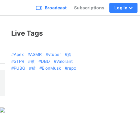
Broadcast
Subscriptions
Log In
Live Tags
Apex
ASMR
vtuber
酒
STPR
歌
DBD
Valorant
PUBG
猫
ElonMusk
repo