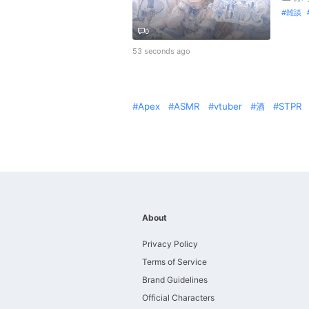
雑談
0
53 seconds ago
Apex
ASMR
vtuber
酒
STPR
About
Privacy Policy
Terms of Service
Brand Guidelines
Official Characters