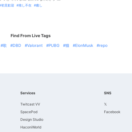
初見歓迎
推し不在
癒し
Find From Live Tags
歌
DBD
Valorant
PUBG
猫
ElonMusk
repo
Services
SNS
Twitcast VV
𝕏
SpacePod
Facebook
Design Studio
HaconiWorld