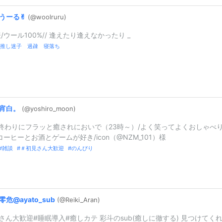
うーる︎︎✌︎
(@woolruru)
/ウール100%// 逢えたり逢えなかったり _
推し迷子 過疎 寝落ち
宵白。
(@yoshiro_
moon)
終わりにフラッと癒されにおいで（23時～）/よく笑ってよくおしゃべ
コーヒーとお酒とゲームが好き/icon（@NZM_101）様
雑談
＃初見さん大歓迎
のんびり
零危@
ayato_
sub
(@Reiki_
Aran)
さん大歓迎#睡眠導入#癒しカテ 彩斗のsub(癒しに徹する) 見つけてく