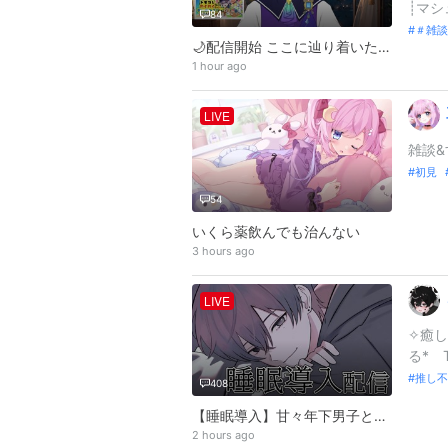
┊︎マシ
84
＃雑談
🌙配信開始 ここに辿り着いた迷い人さんへ。 -僕が夢まで案内するよ-
1 hour ago
LIVE
雑談&
初見
54
いくら薬飲んでも治んない
3 hours ago
LIVE
✧癒し
る* Tw
推し不
408
【睡眠導入】甘々年下男子と過ごす夜。
2 hours ago