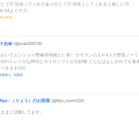
がとう♡ 出会ってくれてありがとう♡ 仲良くしてくれると嬉しい♡
08.04よりテス..
FullHD
そあ🧩
(@soar000118
)
おいてエンジョイ勢😁常時眠たい系✨ サモランの人←4ステ野良ノーミ
400〜) レトロなRPGとカイロソフトが大好物 どんなはなしされても基
つきます(((((
寝落ち
雑談
Ryo♂（
りょう）
のお部屋
(@Ryo_
room326)
気ままに活動してます。