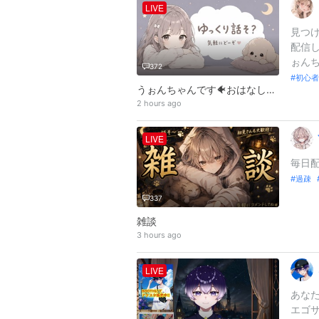
LIVE
見つ
配信し
ぉんち
372
初心者
うぉんちゃんです🐠おはなししよ、ねおき！
2 hours ago
LIVE
毎日配信
過疎
337
雑談
3 hours ago
LIVE
あなたを
エゴサ 