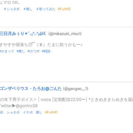
ュマロ htt..
 ＃ショタボ ＃癒し ＃歌ってみた
FullHD
三日月みぅり✴︎˚⸜₍ᐢ‥ᐢ₎໒꒱☾
(@mikazuki_
miuri)
すやすや寝落ち😴（📵）たまに歌うかもー♪
かまって
癒し
カワボ
雑談
ゴンザベリウス・たろお@
ごんた
(@gaogao_
_
1)
の年下男子ボイス✧ | voice |定期配信22:00〜| *ときめききらめきを
itter▶︎@gontro38
在 ショタボ イケボ 癒し
FullHD