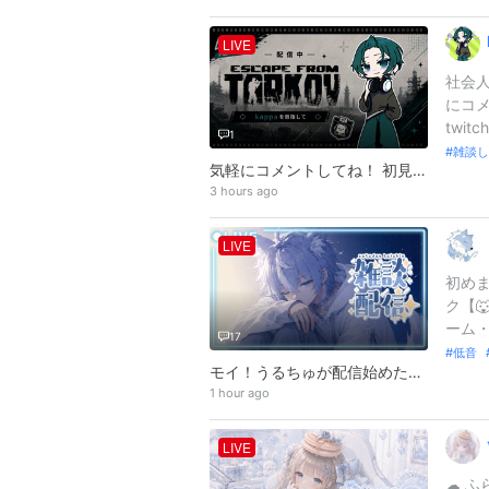
LIVE
社会
にコメ
twitch
1
雑談
気軽にコメントしてね！ 初見さん歓迎！みんなで話そ！
3 hours ago
LIVE
初めま
ク【
ーム・
17
低音
モイ！うるちゅが配信始めたよ♪
1 hour ago
LIVE
︎︎☁