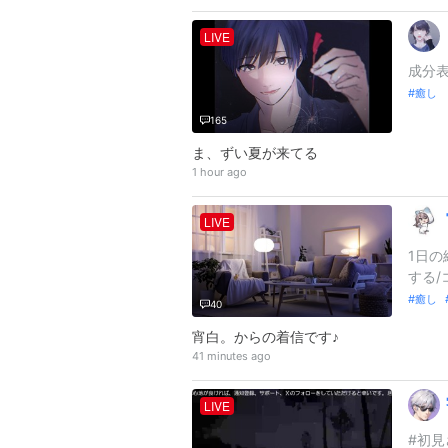
LIVE
成分表
癒し 
165
ま、ずい夏が来てる
1 hour ago
LIVE
1日の
する/
癒し
40
宵白。からの着信です♪
41 minutes ago
LIVE
#初見