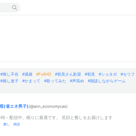
推し不在
過疎
FullHD
初見さん歓迎
初見
ショタボ
セリフ
推し迷子
かまって
歌ってみた
声高め
雑談しながらゲーム
暗(
省エネ男子)
(@ann_
economycas
)
1時～配信中。眠りに最適です。 笑顔と癒しをお届けします
 癒し 雑談