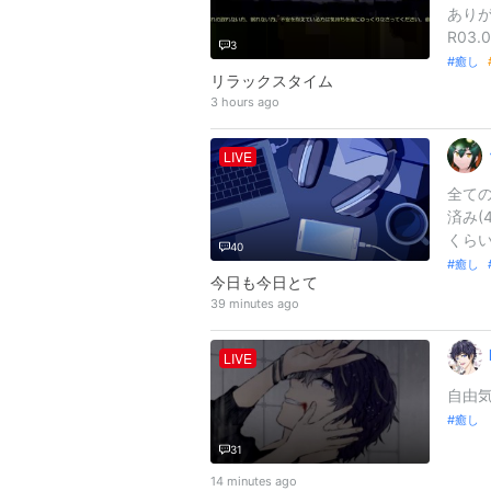
あり
R03.
3
癒し
リラックスタイム
3 hours ago
LIVE
全ての
済み(
くらい
40
癒し
今日も今日とて
39 minutes ago
LIVE
自由
癒し
31
14 minutes ago