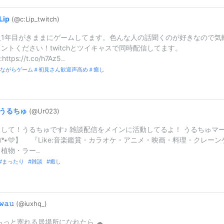
Lip
(@c:
Lip_
twitch)
人1年目がきままにゲームしてます。色んな人の話聞くのが好きなので気
ントください！twitchとツイキャスで同時配信してます。
:https://t.co/h7Az5..
しながらゲーム＃初見さん歓迎声高め＃癒し
うるちゅ
(@Ur023)
して！うるちゅです♪ 雑談配信をメインに活動してるよ！ うるちゅマ
🐾🩵】 『Like:音楽鑑賞・カラオケ・アニメ・映画・料理・クレーン
植物・ラー..
まったり
雑談
癒し
𝚠𝚊𝚞
(@iuxhq_
)
 ふらっと寄れる居場所になれたら ︎︎☁