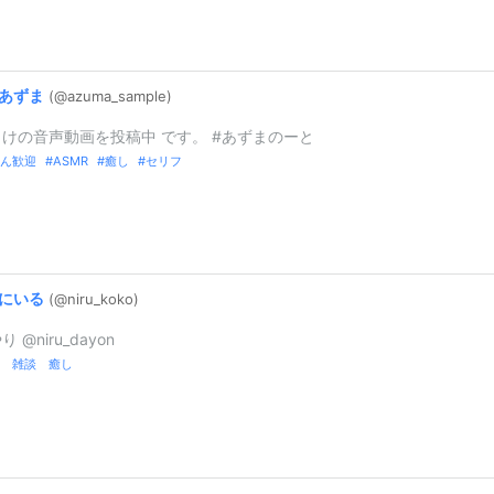
あずま
(@azuma_
sample)
けの音声動画を投稿中 です。 #あずまのーと
ん歓迎
ASMR
癒し
セリフ
にいる
(@niru_
koko)
 @niru_dayon
 雑談 癒し