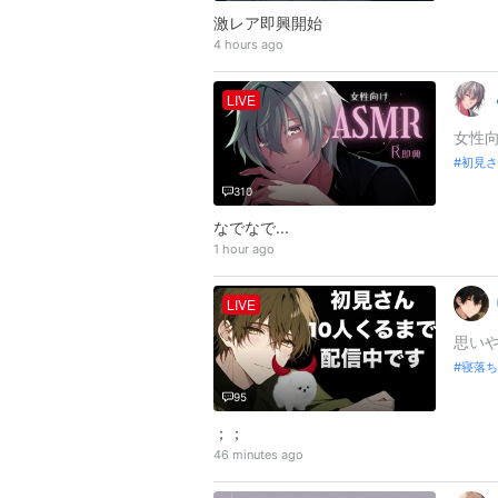
激レア即興開始
4 hours ago
LIVE
女性向
初見さ
310
なでなで...
1 hour ago
LIVE
思いやり
寝落ち
95
；；
46 minutes ago