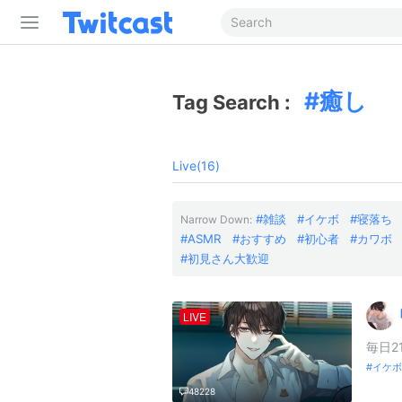
癒し
Tag Search :
Live(16)
雑談
イケボ
寝落ち
Narrow Down:
ASMR
おすすめ
初心者
カワボ
初見さん大歓迎
LIVE
毎日2
イケボ
48228