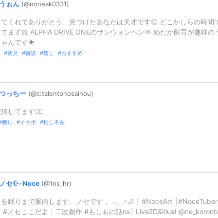
うぉん
(@noneak0331
)
けてくれてありがとう、見つけたあなたは天才です◎ どこかしらの時間
てます🎀 ALPHA DRIVE ONEのサンウォンペン🫶 めだか飼育が趣味の
ゃんです🐠
初見
雑談
癒し
おすすめ
つっちー
(@c:
talentonos
ainou)
してます❤️‍🔥
癒し
イケボ
推し不在
ノセ☪︎-
Noce
(@1ns_
hr)
眠りまで案内します、ノセです 。𓂃 𓈒𓏸🌙 ┆ #NoceArt ┊︎#NoceTuber
#ノセここだよ┆二次創作 #もしもの話ns┆ Live2D&Illust @ne_koronb