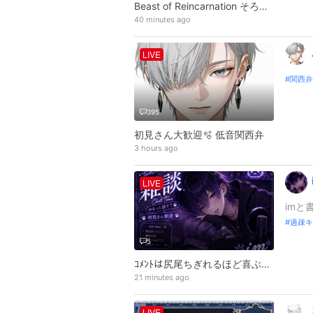
Beast of Reincarnation そろそろ終わらせよう！
40 minutes ago
LIVE
関西弁
395
初見さん大歓迎🫧 低音関西弁
3 hours ago
LIVE
imと
過疎キ
5
ｺﾒﾝﾄは尻尾ちぎれるほど喜ぶよ。
21 minutes ago
LIVE