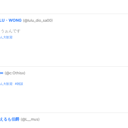
LU・WONG
(@lulu_
dio_
sa00)
・うぉんです
ん大歓迎
∞
(@c:
Othisx)
ん大歓迎
雑談
えるも伯爵
(@L_
_
mus)