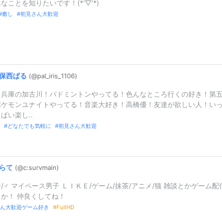
なことを知りたいです！(*'▽'*)
癒し
初見さん大歓迎
保西ぱる
(@pal_
iris_
1106)
！兵庫の加古川！バドミントンやってる！色んなところ行くの好き！第
ポケモンユナイトやってる！音楽大好き！高橋優！友達が欲しい人！い
ぱい楽し..
どなたでも気軽に
初見さん大歓迎
らて
(@c:
survmain)
/♂ マイペース男子 ＬＩＫＥ/ゲーム/抹茶/アニメ/猫 雑談とかゲーム配
か！ 仲良くしてね！
ん大歓迎ゲーム好き
FullHD