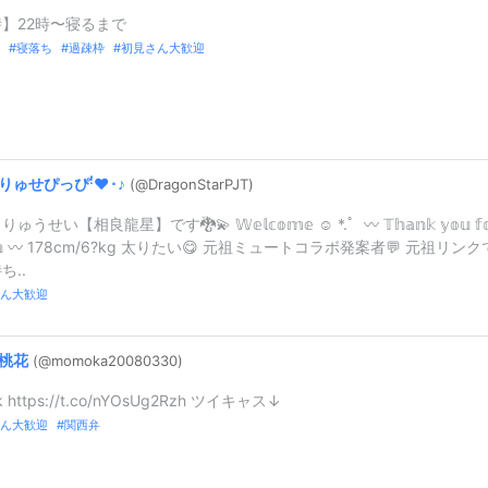
】22時〜寝るまで
寝落ち
過疎枠
初見さん大歓迎
りゅせぴっぴ‎ꜝ❤︎⬞♪
(@DragonStar
PJT)
せい【相良龍星】です🐉💫 𝕎𝕖𝕝𝕔𝕠𝕞𝕖 ☺︎ *.ﾟ ︎︎︎︎︎ 〰︎ 𝕋𝕙𝕒𝕟𝕜 𝕪𝕠𝕦 𝕗𝕠
𝕤𝕥𝕖𝕟 〰︎ 178cm/6?kg 太りたい😋 元祖ミュートコラボ発案者💬 元祖リンク
ち..
ん大歓迎
桃花
(@momoka2008
0330)
ok https://t.co/nYOsUg2Rzh ツイキャス↓
ん大歓迎
関西弁