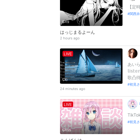
【定時
関西弁
19
はっじまるよーん
2 hours ago
LIVE
あいらりゅう
𝕝𝕚
歌凸待
0
初見さ
24 minutes ago
LIVE
TikT
初見さ
155