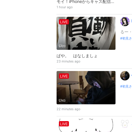
モイ！iPhoneからキャス配信中 -
1 hour ago
LIVE
るー
初見さ
20
ぱや。 はなしましょ
23 minutes ago
LIVE
初見さ
43
22 minutes ago
LIVE