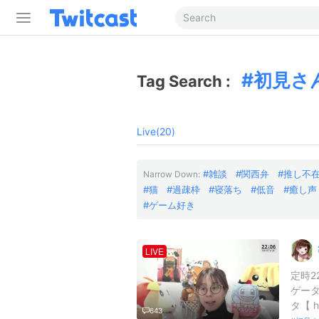
初見さ
Tag Search :
Live(20)
雑談
関西弁
推し不
Narrow Down:
猫
過疎枠
寝落ち
低音
癒し声
ゲーム好き
LIVE
定時2
ゲータ
タ【 ht
643