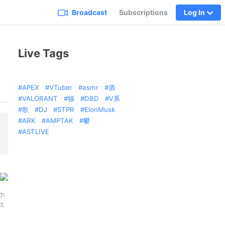
Broadcast
Subscriptions
Log In
Live Tags
APEX
VTuber
asmr
酒
VALORANT
猫
DBD
V系
歌
DJ
STPR
ElonMusk
ARK
AMPTAK
鬱
ASTLIVE
ホ
ス