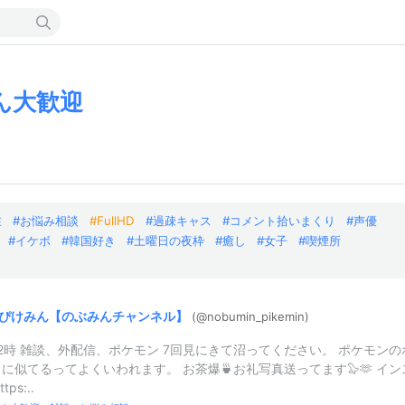
ん大歓迎
在
お悩み相談
FullHD
過疎キャス
コメント拾いまくり
声優
イケボ
韓国好き
土曜日の夜枠
癒し
女子
喫煙所
ぴけみん【のぶみんチャンネル】
(@nobumin_
pikemin)
2時 雑談、外配信、ポケモン 7回見にきて沼ってください。 ポケモンの
に似てるってよくいわれます。 お茶爆🍵お礼写真送ってます🦭🫶 イン
tps:..