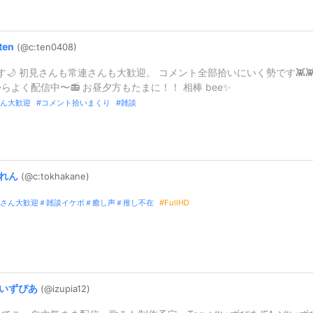
ten
(@c:
ten0408)
です🌙 初見さんも常連さんも大歓迎。 コメント全部拾いにいく勢です👾👾
らよく配信中〜📻 お昼夕方もたまに！！ 相棒 bee✨
ん大歓迎
コメント拾いまくり
雑談
れん
(@c:
tokhakane)
さん大歓迎＃雑談イケボ＃癒し声＃推し不在
FullHD
いずぴあ
(@izupia12)