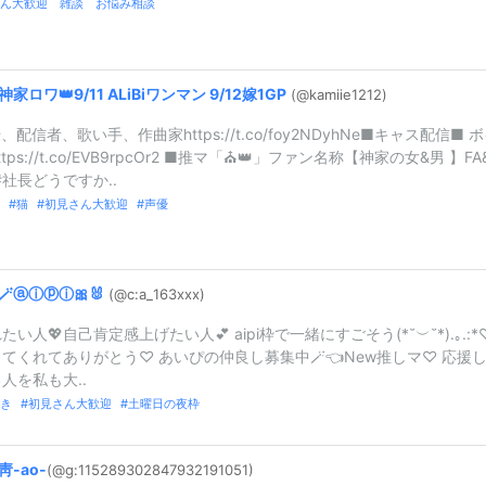
ん大歓迎 雑談 お悩み相談
神家ロワ👑9/
11
ALiBiワンマン
9/
12嫁1GP
(@kamiie1212
)
、配信者、歌い手、作曲家https://t.co/foy2NDyhNe■キャス配信■ 
tps://t.co/EVB9rpcOr2 ■推マ「⛪️👑」ファン名称【神家の女&男 】FA
#社長どうですか..
猫
初見さん大歓迎
声優
🪄︎︎ⓐⓘⓟⓘ🎀🐰
(@c:
a_
163xxx)
たい人💖自己肯定感上げたい人💕 aipi枠で一緒にすごそう(*˘︶˘*).｡.:*
てくれてありがとう♡ あいぴの仲良し募集中🪄︎︎👈New推しマ♡ 応援
人を私も大..
き
初見さん大歓迎
土曜日の夜枠
靑-
ao-
(@g:
1152893028
4793219105
1)