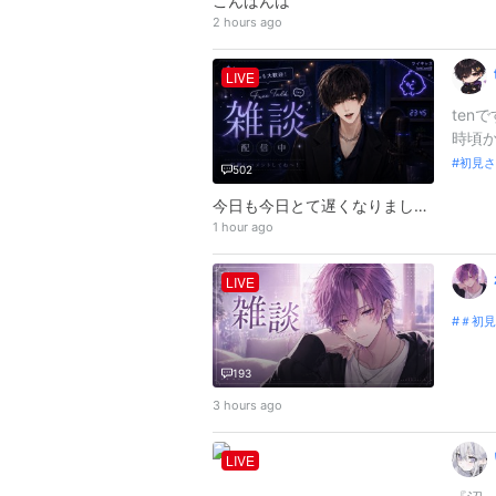
こんばんは
2 hours ago
LIVE
ten
時頃か
初見さ
502
今日も今日とて遅くなりました🙇‍♂️
1 hour ago
LIVE
＃初見
193
3 hours ago
LIVE