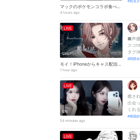
初見さ
マックのポケモンコラボ食べながらぽこあポケモンやる
4 hours ago
LIVE
■声優
スコht
タグ(
167
関西弁
モイ！iPhoneからキャス配信中 -神家です。始めます🎤深夜の機材回収配信移動中🚗
1 hour ago
LIVE
癒され
出会っ
くれる
0
韓国好
54 minutes ago
LIVE