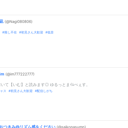
凪
(@Nagi080806
)
推し不在
初見さん大歓迎
低音
im
(@im77722277
7)
書いて【いむ】と読みます◎ ゆるっとまｲﾑぺぇす。
ャス
初見さん大歓迎
配信しがち
おつきみ@
リズム感をください
(@saikopasum
n)