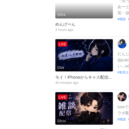
『沼っ
あーと/
垢・@a
316
雑談
めんげーん
2 hours ago
LIVE
だんじり
@pal
い…w
39
初見さ
モイ！iPhoneからキャス配信中！
40 minutes ago
LIVE
bee
ラボ配
雑談
224