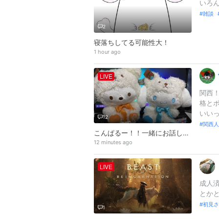
いろん
雑談
2
寝落ちしてる可能性大！
1 hour ago
LIVE
関西
格と
いいっ
12
関西人
こんぱるー！！一緒にお話しましょ！
12 minutes ago
LIVE
成人済
とかと
初見さ
1