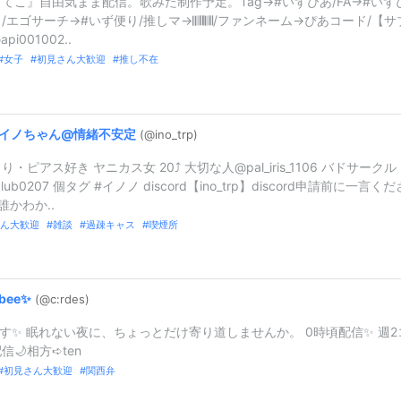
てこ』自由気まま配信。歌みた制作予定。Tag→#いずぴあ/FA→#いず
エゴサーチ→#いず便り/推しマ→𝄃𝄃𝄂𝄂𝄀𝄁𝄃𝄂𝄂/ファンネーム→ぴあコード/【サ
pi001002..
女子
初見さん大歓迎
推し不在
イノちゃん@
情緒不安定
(@ino_
trp)
・ピアス好き ヤニカス女 20⤴︎︎︎ 大切な人@pal_iris_1106 バドサークル
club0207 個タグ #イノノ discord【ino_trp】discord申請前に一言くだ
誰かわか..
ん大歓迎
雑談
過疎キャス
喫煙所
bee✨
(@c:
rdes)
です✨ 眠れない夜に、ちょっとだけ寄り道しませんか。 0時頃配信✨ 週2
信🌙相方➪ten
初見さん大歓迎
関西弁