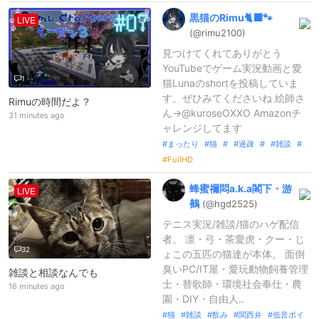
黒猫のRimu🐈‍⬛🐾
LIVE
(@rimu2100)
見つけてくれてありがとう
YouTubeでゲーム実況動画と愛
1
猫Lunaのshortを投稿していま
す。ぜひみてくださいね 絵師さ
Rimuの時間だよ？
ん→@kuroseOXXO Amazonチ
31 minutes ago
ャレンジしてます
まったり
猫
過疎
雑談
FullHD
蜂蜜禰悶a.
k.
a閣下・游
LIVE
鵺
(@hgd2525)
テニス実況/雑談/猫のハゲ配信
者。 凛・弓・茶愛虎・クー・じ
32
ょこの五匹の猫達が本体。 面倒
臭いPC/IT屋・愛玩動物飼養管理
雑談と相談なんでも
士・替歌師・環境社会奉仕・農
16 minutes ago
園・DIY・自由人..
猫
雑談
飲み
関西弁
低音ボイ