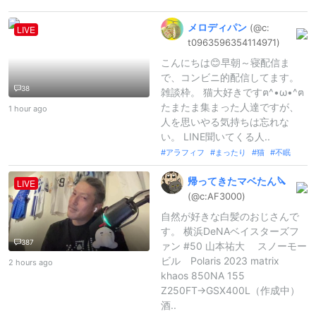
メロディパン
(@c:
LIVE
t096359635
4114971)
こんにちは😊早朝～寝配信ま
で、コンビニ的配信してます。
38
雑談枠。 猫大好きですฅ^•ω•^ฅ
たまたま集まった人達ですが、
1 hour ago
人を思いやる気持ちは忘れな
い。 LINE聞いてくる人..
アラフィフ
まったり
猫
不眠
帰ってきたマベたん🔪
LIVE
(@c:
AF3000)
自然が好きな白髪のおじさんで
す。 横浜DeNAベイスターズフ
387
ァン #50 山本祐大 スノーモー
ビル Polaris 2023 matrix
2 hours ago
khaos 850NA 155
Z250FT→GSX400L（作成中）
酒..