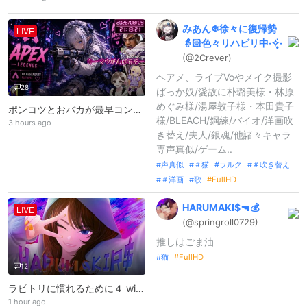
みあん❄徐々に復帰勢
LIVE
👵🏻色々リハビリ中‧✧̣̥̇‧
(@2Crever)
ヘアメ、ライブVoやメイク撮影
28
ばっか奴/愛故に朴璐美様・林原
めぐみ様/湯屋敦子様・本田貴子
ポンコツとおバカが最早コントしながら頑張る！がんがんキルムーブ中‐
様/BLEACH/鋼練/バイオ/洋画吹
3 hours ago
き替え/夫人/銀魂/他諸々キャラ
専声真似/ゲーム..
声真似
＃猫
ラルク
＃吹き替え
＃洋画
歌
FullHD
HARUMAKI$
🔫💰
LIVE
(@springroll
0729)
推しはごま油
猫
FullHD
12
ラピトリに慣れるために４ withうらちゃん
1 hour ago