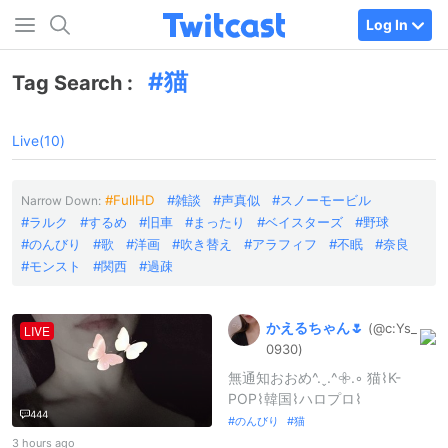
Log In
猫
Tag Search :
Live(10)
FullHD
雑談
声真似
スノーモービル
Narrow Down:
ラルク
するめ
旧車
まったり
ベイスターズ
野球
のんびり
歌
洋画
吹き替え
アラフィフ
不眠
奈良
モンスト
関西
過疎
かえるちゃん‎🌷
(@c:
Ys_
LIVE
0930)
無通知おおめ^.ˬ.^𖧷.◦ 猫⌇K-
POP⌇韓国⌇ハロプロ⌇
444
のんびり
猫
3 hours ago