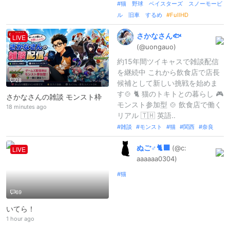
猫 野球 ベイスターズ スノーモービ
ル 旧車 するめ
FullHD
さかなさん🐟
LIVE
(@uongauo)
約15年間ツイキャスで雑談配信
を継続中 これから飲食店で店長
28
候補として新しい挑戦を始めま
す🍲 🐈 猫のトキトとの暮らし 🎮
さかなさんの雑談 モンスト枠
モンスト参加型 🍲 飲食店で働く
18 minutes ago
リアル 🇹🇭 英語..
雑談
モンスト
猫
関西
奈良
ぬご♂🐈‍⬛
(@c:
LIVE
aaaaaa0304
)
猫
69
いてら！
1 hour ago