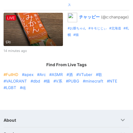
ス
チャッピー
(@c:
chanpage)
LIVE
お爺ちゃん
キモじじぃ
北海道
札
幌
猫
0
14 minutes ago
Find From Live Tags
FullHD
apex
Arc
ASMR
酒
VTuber
歌
VALORANT
dbd
猫
V系
PUBG
minecraft
NTE
LGBT
dj
About