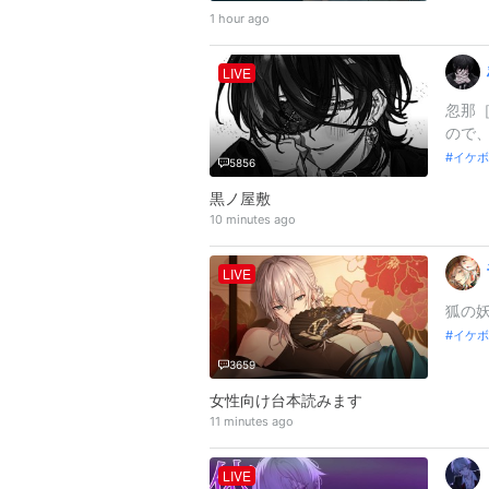
1 hour ago
LIVE
忽那［
ので、
イケボ
5856
黒ノ屋敷
10 minutes ago
LIVE
狐の妖
イケボ
3659
女性向け台本読みます
11 minutes ago
LIVE