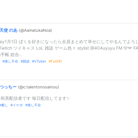
天使
のあ
(@AamatukaNo
a)
thday1月1日 ぼくを好きになったら全員まとめて幸せにしてやるんでよろ
Twitch ツイキャス LoL 雑談 ゲーム色々 stylist @404uyuyu FM 🩵🪽 FA
手帳 総合..
推し不在
雑談
VTuber
FullHD
つっちー
(@c:
talentonos
ainou)
和系配信者です 毎日配信してます✨️
癒し
イケボ
推し不在