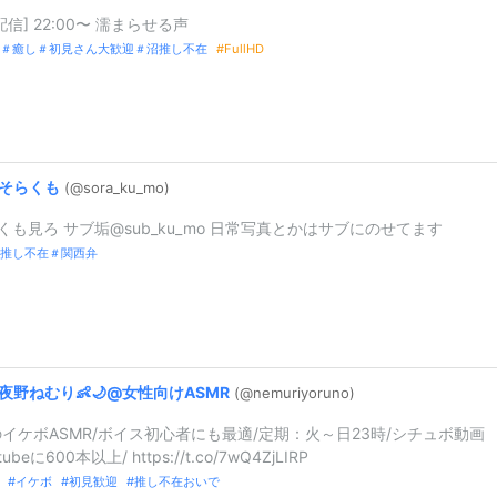
配信] 22:00〜 濡まらせる声
＃癒し＃初見さん大歓迎＃沼推し不在
FullHD
そらくも
(@sora_
ku_
mo)
くも見ろ サブ垢@sub_ku_mo 日常写真とかはサブにのせてます
推し不在＃関西弁
夜野ねむり👶🌙@
女性向けASMR
(@nemuriyoru
no)
イケボASMR/ボイス初心者にも最適/定期：火～日23時/シチュボ動画
ubeに600本以上/ https://t.co/7wQ4ZjLIRP
イケボ
初見歓迎
推し不在おいで