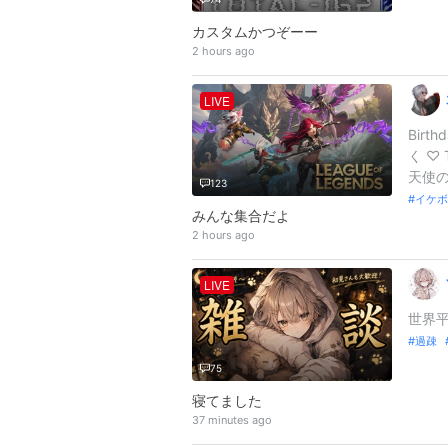
カスタムかつぞーー
2 hours ago
LIVE
Bir
く ♡ 
天使の
123
イケボ
みんな集合だよ
2 hours ago
LIVE
世界平
過疎
75
寝てました
37 minutes ago