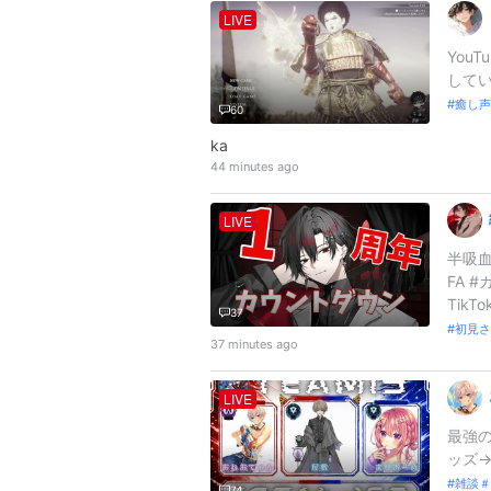
LIVE
You
してい
癒し声
60
ka
44 minutes ago
LIVE
半吸血
FA 
TikTo
37
初見さ
37 minutes ago
LIVE
最強の
ッズ→ 
雑談＃
74