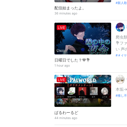
新人歌
配信始まったよ。
36 minutes ago
LIVE
爬虫類
💐フ
い 声
400
＃イケ
日曜日でした？💙💐
1 hour ago
LIVE
本垢→H
推し不
119
ぱるわーるど
44 minutes ago