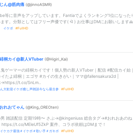
じん@
筋肉痛
(@jinnoASMR)
Tube等に音声をアップしています。Fantiaでよくランキング1位になった
ます。分類としてはフリー声優です( ᐛ ) お仕事はDMにお願いします
 イケボ
FullHD
緋桐カイ@
新人VTuber
(@Higiri_
Kai)
鬼ゲーマーの緋桐カイです！個人勢の新人VTuber｜配信 #配信カイ始
#カイたよ緋桐｜エゴサ #カイの生きがい｜ママ@fallensakura2d |
k→https://t.co/SnLm..
ん大歓迎イケボ癒し声雑談今なら最古参
FullHD
おれおてゃん
(@King_
OREOten)
男 雑談配信 定期19時〜 さぶ→@kingeniuss 総合タグ→#おれおあのね
https://t.co/MEleUf5ZkP 案件、コラボ依頼はDMまで！
イケカテ最強＃イケボ＃歌い手＃ガキボ
FullHD