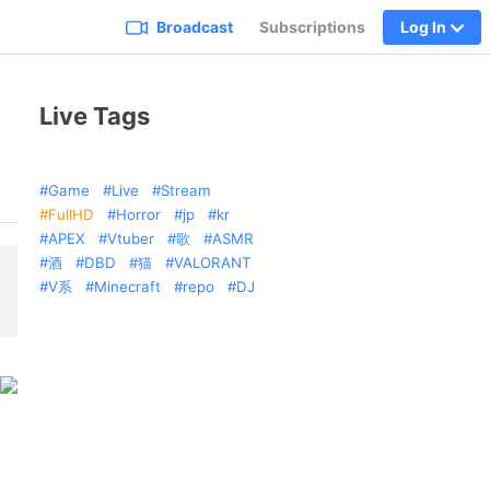
Broadcast
Subscriptions
Log In
Live Tags
Game
Live
Stream
FullHD
Horror
jp
kr
APEX
Vtuber
歌
ASMR
酒
DBD
猫
VALORANT
V系
Minecraft
repo
DJ