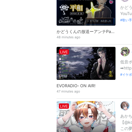
かど
YouTu
歌い手
1081
かどうくんの放送ーアンテPart3
48 minutes ago
LIVE
低音ボ
➡http
イケボ
258
EVORADIO‐ ON AIR!
47 minutes ago
LIVE
あか
【@k
この夢
74