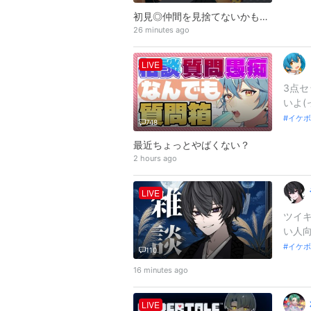
初見◎仲間を見捨てないかもDBD
26 minutes ago
LIVE
3点セ
いよ‪
イケボ
748
最近ちょっとやばくない？
2 hours ago
LIVE
ツイキ
い人向け
イケボ
110
16 minutes ago
LIVE