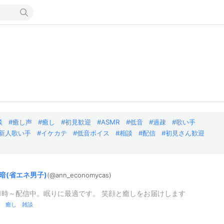
談
癒し声
癒し
初見歓迎
ASMR
低音
過疎
歌い手
新人歌い手
イケカテ
低音ボイス
相談
配信
初見さん歓迎
暗(
省エネ男子)
(@ann_
economycas
)
1時～配信中。眠りに最適です。 笑顔と癒しをお届けします
 癒し 雑談