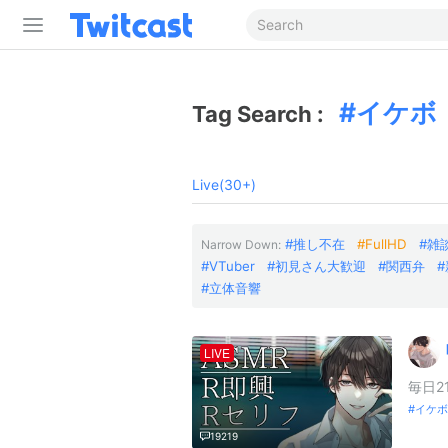
イケボ
Tag Search :
Live(30+)
推し不在
FullHD
雑
Narrow Down:
VTuber
初見さん大歓迎
関西弁
立体音響
LIVE
毎日2
イケボ
19219