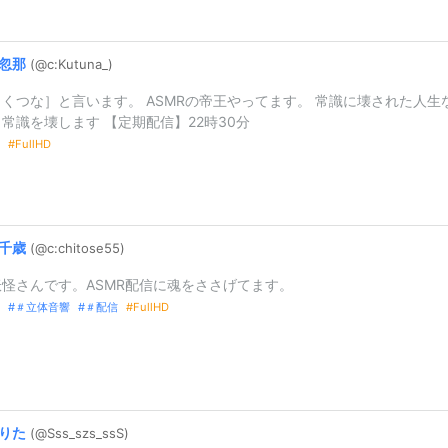
忽那
(@c:
Kutuna_
)
くつな］と言います。 ASMRの帝王やってます。 常識に壊された人生
常識を壊します 【定期配信】22時30分
FullHD
千歳
(@c:
chitose55)
怪さんです。ASMR配信に魂をささげてます。
＃立体音響
＃配信
FullHD
りた
(@Sss_
szs_
ssS)