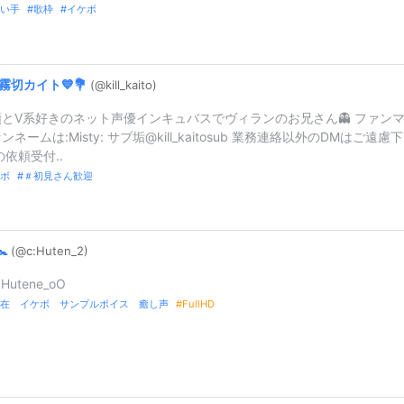
い手
歌枠
イケボ
霧切カイト💙💐
(@kill_
kaito)
とV系好きのネット声優インキュバスでヴィランのお兄さん👻 ファンマ
ァンネームは:Misty: サブ垢@kill_kaitosub 業務連絡以外のDMはご遠慮
の依頼受付..
ボ
＃初見さん歓迎
🚼
(@c:
Huten_
2)
utene_oO
在 イケボ サンプルボイス 癒し声
FullHD