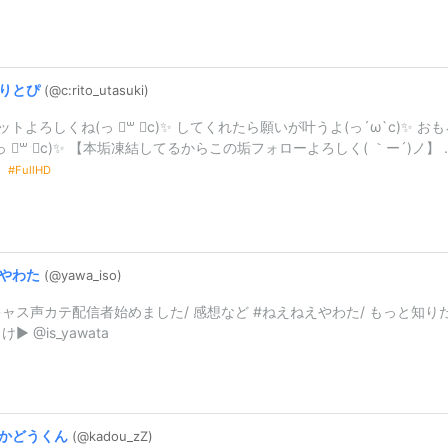
りとぴ
(@c:
rito_
utasuki)
ットよろしくね‪(っ ॑꒳ ॑c)✨ してくれたら願いが叶うよ(っ´ω`c)✨️ お
(っ ॑꒳ ॑c)✨ 【本垢凍結してるからこの垢フォローよろしく( ｀ー´)ノ】 .
FullHD
やわた
(@yawa_
iso)
ャス声カテ配信者始めました/ 感想など #ねえねえやわた/ もっと知り
▶︎ @is_yawata
かどうくん
(@kadou_
zZ)