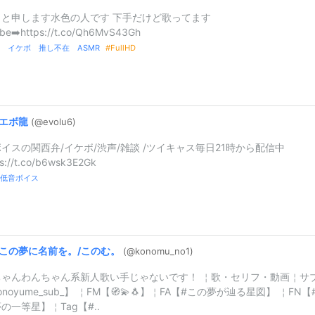
うと申します水色の人です 下手だけど歌ってます
be➡️https://t.co/Qh6MvS43Gh
 イケボ 推し不在 ASMR
FullHD
エボ龍
(@evolu6)
イスの関西弁/イケボ/渋声/雑談 /ツイキャス毎日21時から配信中
s://t.co/b6wsk3E2Gk
低音ボイス
この夢に名前を。/
このむ。
(@konomu_
no1)
ちゃんわんちゃん系新人歌い手じゃないです！ ￤歌・セリフ・動画￤サ
onoyume_sub_】 ￤FM【🧭💫🐧】￤FA【#この夢が辿る星図】 ￤FN【
の一等星】￤Tag【#..