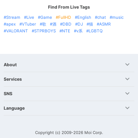
Find From Live Tags
Stream
Live
Game
FullHD
English
chat
music
apex
VTuber
歌
酒
DBD
DJ
猫
ASMR
VALORANT
STPRBOYS
NTE
v系
LGBTQ
About
Services
SNS
Language
Copyright (c) 2009-2026
Moi Corp.