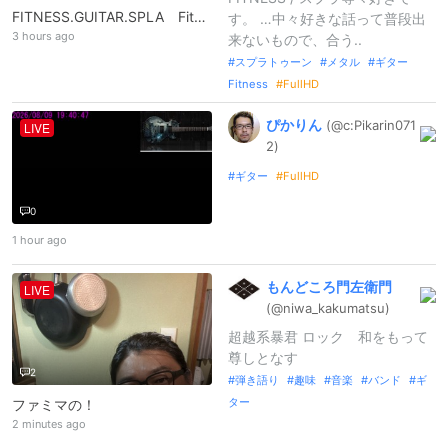
FITNESS.GUITAR.SPLA Fit～スプラレイダースフレンド参加やりこみ
す。 …中々好きな話って普段出
3 hours ago
来ないもので、合う..
スプラトゥーン
メタル
ギター
Fitness
FullHD
ぴかりん
(@c:
Pikarin071
LIVE
2)
ギター
FullHD
0
1 hour ago
もんどころ門左衛門
LIVE
(@niwa_
kakumatsu)
超越系暴君 ロック 和をもって
尊しとなす
2
弾き語り
趣味
音楽
バンド
ギ
ター
ファミマの！
2 minutes ago