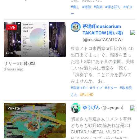
癒し
雑談
音楽
弾き語り
ギタ
ー
茅場町musicarium
LIVE
TAKAITOW(
高い塔)
(@musicaTAKA
ITOW)
東京メトロ東西線or日比谷線 4b
19
出口出てまっすぐ。階段を登っ
た地上3階にある音の楽園。美味
サリーの自転車!
しいお酒と共に音楽を「聴く」
3 hours ago
「演奏する」ことに身を委ねて
みませんか。 お..
音楽＃DJ
ライブ
ギター
歌初見
さん
FullHD
ゆうげん
(@c:
yugen)
Private
初見さん常連さんコメント有無
どちらも歓迎(勿論あれば是非)
GUITAR / METAL MUSIC /
115
411
FITNESS / スプラ等々好きで