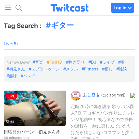
Log In
ギター
Tag Search :
Live(5)
音楽
FullHD
弾き語り
DJ
ライブ
歌
Narrow Down:
初見さん
スプラトゥーン
メタル
Fitness
癒し
雑談
趣味
バンド
ふし🍞🎸
(@c:
tpgmmj)
LIVE
定時20時に弾き語る 歌うパン職
人?🍞 アコギとパン作りにチャレ
ンジ配信中！ 初心者なので成長
151
の過程を一緒に楽しんでいただ
日曜日おバーン 初見さん常連さんも🎧音楽好きの偽物弦枠 日曜日おぼーん
けたら嬉しいな♪コスプレも少々
48 minutes ago
3点、応援よろ..