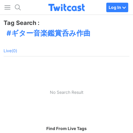
Log In
Tag Search :
ギター音楽鑑賞呑み作曲
Live(0)
No Search Result
Find From Live Tags