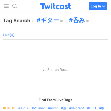
Log In
ギター
呑み
Tag Search :
Live(0)
No Search Result
Find From Live Tags
FullHD
APEX
VTuber
asmr
酒
valorant
DBD
歌