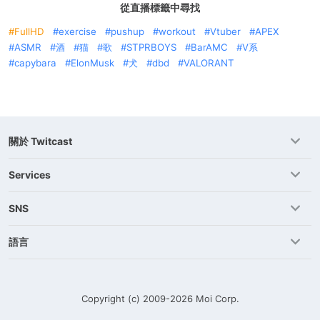
從直播標籤中尋找
FullHD
exercise
pushup
workout
Vtuber
APEX
ASMR
酒
猫
歌
STPRBOYS
BarAMC
V系
capybara
ElonMusk
犬
dbd
VALORANT
關於 Twitcast
Services
SNS
語言
Copyright (c) 2009-2026
Moi Corp.