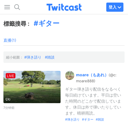
登入
ギター
標籤搜尋 :
直播(1)
弾き語り
雑談
縮小範圍：
moare（
もあれ）
(@c:
LIVE
moare888)
ギター弾き語り配信をなるべく
毎日続けています。平日は空い
0
た時間のどこかで配信していま
す。休日は外で弾いたりしてい
7分钟前
ます。晴耕雨読。
弾き語り
ギター
雑談