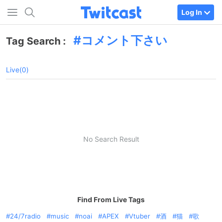
Log In
コメント下さい
Tag Search :
Live(0)
No Search Result
Find From Live Tags
24/7radio
music
noai
APEX
Vtuber
酒
猫
歌