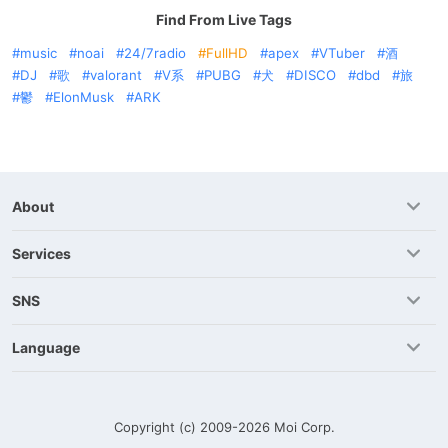
Find From Live Tags
music
noai
24/7radio
FullHD
apex
VTuber
酒
DJ
歌
valorant
V系
PUBG
犬
DISCO
dbd
旅
鬱
ElonMusk
ARK
About
Services
SNS
Language
Copyright (c) 2009-2026
Moi Corp.