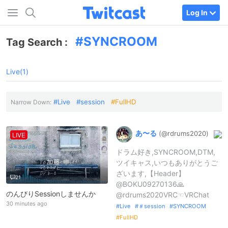
Log In
SYNCROOM
Tag Search :
Live(1)
Live
session
FullHD
Narrow Down:
あ〜
る
(@rdrums2020
)
LIVE
ドラム好き,SYNCROOM,DTM,
ツイキャス,いつもありがとうご
ざいます,【Header】
21
@BOKU09270136🙏
のんびりSessionしませんか
@rdrums2020VRC☜VRChat
30 minutes ago
Live
＃session
SYNCROOM
FullHD