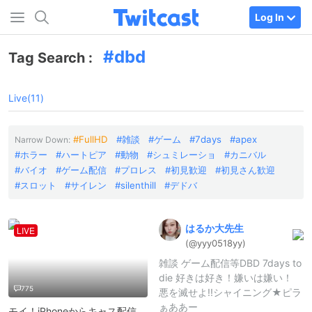
Log In
dbd
Tag Search :
Live(11)
FullHD
雑談
ゲーム
7days
apex
Narrow Down:
ホラー
ハートピア
動物
シュミレーショ
カニバル
バイオ
ゲーム配信
プロレス
初見歓迎
初見さん歓迎
スロット
サイレン
silenthill
デドバ
はるか大先生
LIVE
(@yyy0518yy)
雑談 ゲーム配信等DBD 7days to
die 好きは好き！嫌いは嫌い！
775
悪を滅せよ!!シャイニング★ピラ
ぁああー
モイ！iPhoneからキャス配信中 -