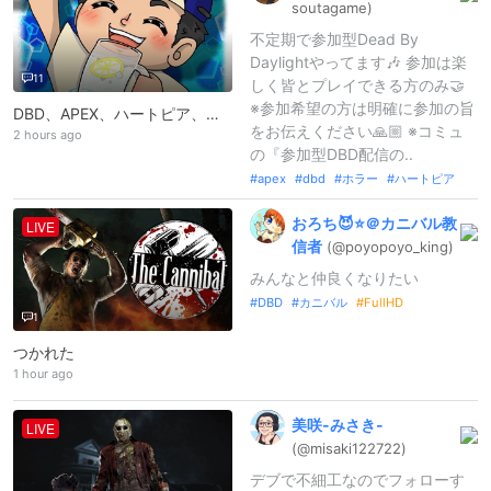
soutagame)
不定期で参加型Dead By
Daylightやってます🎶 参加は楽
11
しく皆とプレイできる方のみ🤝
※参加希望の方は明確に参加の旨
DBD、APEX、ハートピア、ホラゲ、その他🎮🍻
をお伝えください🙏🏼 ※コミュ
2 hours ago
の『参加型DBD配信の..
apex
dbd
ホラー
ハートピア
おろち😈⭐️＠
カニバル教
LIVE
信者
(@poyopoyo_
king)
みんなと仲良くなりたい
DBD
カニバル
FullHD
1
つかれた
1 hour ago
美咲-
みさき-
LIVE
(@misaki1227
22)
デブで不細工なのでフォローす