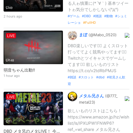
る人ゎ慎重に(*´∀｀) 基本ツイー
49
トゎ気分でしかしない(°д°)
ゲーム
DBD
雑談
動物
シュミ
2 hours ago
レーショ
FullHD
まぼ
(@Mabo_
0520)
LIVE
DBD楽しいです🤷‍♂️ よくスロット
打っててよく競馬やってます🤦‍♂️
Twitchとツイキャスでゲームし
148
てます🤷‍♂️ 欲しいものリスト
弱音ちゃん出動‼️
https://t.co/v2tdRbPMJS
1 hour ago
雑談
スロット
dbd
初見さん歓
迎
メタル兄さん
(@777_
LIVE
metal23)
欲しいものリストはこちら！
https://www.amazon.jp/hz/wish
11
list/ls/IPXUPW1FNWP6?
ref_=wl_share メタル兄さん
DBD メタ兄のメタLIVE！ 今日も元気に雑談配信！気軽にコメントや応援してね！