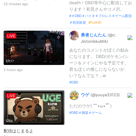
death！DBD等中心に配信してお
52 minutes ago
ります！初見さんやコメ沢..
＃DBD＃バイオ＃プロレス＃ゲーム配信
＃初見歓迎
FullHD
勇者じんたん
(@c:
LIVE
Jintonikku
MA)
あなたのコメントがぼくの励み
になります。 DBD/ポケモン/シ
117
ージをメインにやる予定です。
君もぼくの推しにならないか
2 hours ago
い？なんてな？...w
DBD
ウゲ
(@yuuya33123
)
LIVE
ただのウゲ( ▔•ω•▔ )
DBD＃雑談＃ゲーム
56
配信はじまるよ