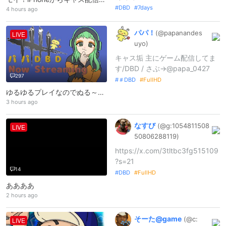
DBD
7days
4 hours ago
パパ！
(@papanandes
LIVE
uyo)
キャス垢 主にゲーム配信してま
す/DBD / さぶ→@papa_0427
297
＃DBD
FullHD
ゆるゆるプレイなのでぬる～く見守ってください
3 hours ago
なすび
(@g:
1054811508
LIVE
5080628811
9)
https://x.com/3tltbc3fg515109
?s=21
14
DBD
FullHD
ああああ
2 hours ago
そーた@
game
(@c:
LIVE