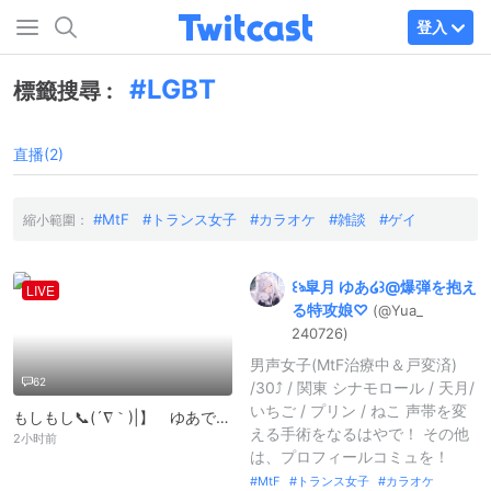
登入
LGBT
標籤搜尋 :
直播(2)
MtF
トランス女子
カラオケ
雑談
ゲイ
縮小範圍：
꒰ঌ皐月
ゆあ໒꒱@
爆弾を抱え
LIVE
る特攻娘♡
(@Yua_
240726)
男声女子(MtF治療中＆戸変済)
62
/30⤴︎︎︎ / 関東 シナモロール / 天月/
いちご / プリン / ねこ 声帯を変
もしもし📞(´∇｀)|】ゝゆあでーす！ 暇だし！眠いし！！情緒不安定だし！！！ やっとけば！とりあえず大丈夫でしょ！
える手術をなるはやで！ その他
2小时前
は、プロフィールコミュを！
MtF
トランス女子
カラオケ