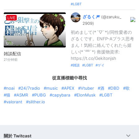
LGBT
ざるく🎆
(@zaruku_
LIVE
2909)
初めまして(*´▽`*)/同性愛者の
ざるくです。ENFP-Aプラス思考
30
まん！気軽に絡んでくれたら嬉
しい(*´罒`*) 救援物資求:
雑談配信
https://t.co/Gekitonjsh
21分钟前
雑談
LGBT
ゲイ
從直播標籤中尋找
noai
24/7radio
music
APEX
Vtuber
酒
DBD
歌
猫
ASMR
PUBG
capybara
ElonMusk
LGBT
valorant
slither.io
關於 Twitcast