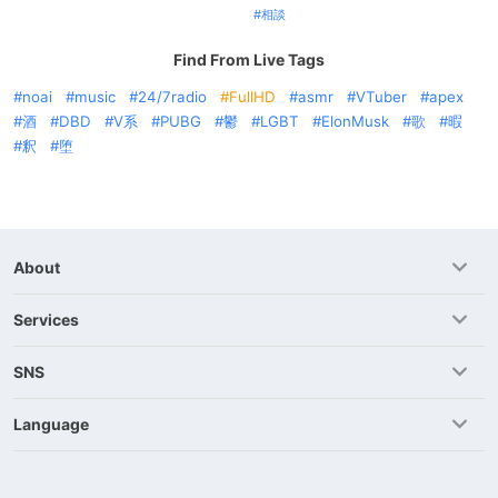
相談
Find From Live Tags
noai
music
24/7radio
FullHD
asmr
VTuber
apex
酒
DBD
V系
PUBG
鬱
LGBT
ElonMusk
歌
暇
釈
堕
About
Services
SNS
Language