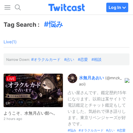
Log In
悩み
Tag Search :
Live(1)
オラクルカード
占い
恋愛
相談
Narrow Down:
水無月あおい
(@mnzk_
LIVE
aoi)
占い屋さんです。鑑定歴約15年
になります。以前は某サイトで
1
電話鑑定とチャット鑑定もして
いました。気紛れで弾き語りし
ようこそ、水無月占い館へ。
ます。東京リベンジャーズが好
2 hours ago
きです。
悩み
オラクルカード
占い
恋愛