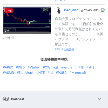
BTC
54o_
adc
(@c:
54o_
adc)
LIVE
自動売買プログラム リアルトレ
ード検証です。 【目的】低元金
の取引で月間利益はどれくらい
0
を目指せるのか。 本番
24分钟前
バグテスト・リアルフォワード
検証です。 ..
FX
自動売買
從直播標籤中尋找
APEX
DBD
Vtuber
OW
酒
valorant
猫
ｄｊ
ASMR
ElonMusk
NTE
lol
PUBG
Minecraft
關於 Twitcast