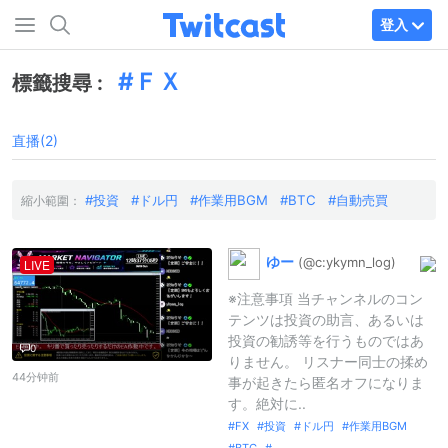
登入
ＦＸ
標籤搜尋 :
直播(2)
投資
ドル円
作業用BGM
BTC
自動売買
縮小範圍：
ゆー
(@c:
ykymn_
log)
LIVE
※注意事項 当チャンネルのコン
テンツは投資の助言、あるいは
投資の勧誘等を行うものではあ
0
りません。 リスナー同士の揉め
44分钟前
事が起きたら匿名オフになりま
す。絶対に..
FX
投資
ドル円
作業用BGM