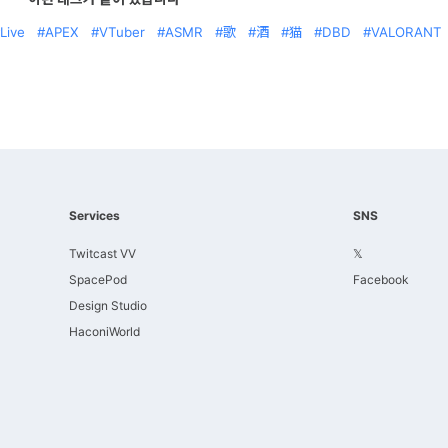
Live
APEX
VTuber
ASMR
歌
酒
猫
DBD
VALORANT
Services
SNS
Twitcast VV
𝕏
SpacePod
Facebook
Design Studio
HaconiWorld