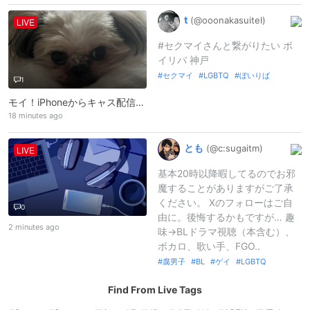
t
(@ooonakasui
tel)
LIVE
#セクマイさんと繋がりたい ボ
イリバ 神戸
セクマイ
LGBTQ
ぼいりば
1
モイ！iPhoneからキャス配信中 -セクマイ
18 minutes ago
とも
(@c:
sugaitm)
LIVE
基本20時以降暇してるのでお邪
魔することがありますがご了承
ください。 Xのフォローはご自
0
由に。後悔するかもですが… 趣
2 minutes ago
味→BLドラマ視聴（本含む）、
ボカロ、歌い手、FGO..
腐男子
BL
ゲイ
LGBTQ
Find From Live Tags