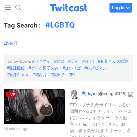
Log In
LGBTQ
Tag Search :
Live(7)
セクマイ
雑談
ゲイ
FF14
初見さん大歓迎
Narrow Down:
過疎配信
ゲイか男子のみ
ぼいりば
レズビアン
過疎キャス
関西弁
腐男子
BL
夾-
kyo-
(@c:
ringo0128)
LIVE
FTX、ダナ思考ボイリバ ゆるい
関西弁の30↑ カラオケ、ゲーム
(モンハン、ホラゲー、その他
7
色々）猫、カピバラさん、お
55 minutes ago
酒、寝るのが好き サポート、通
知ありがとうござい..