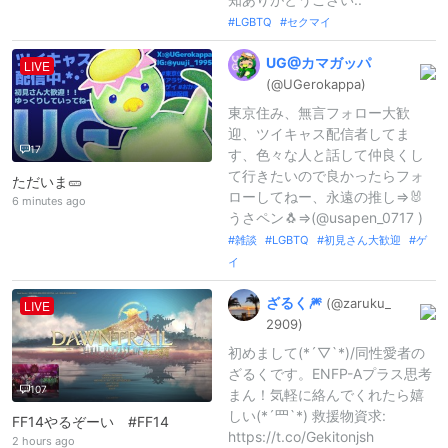
LGBTQ
セクマイ
UG@
カマガッパ
LIVE
(@UGerokappa
)
東京住み、無言フォロー大歓
迎、ツイキャス配信者してま
17
す、色々な人と話して仲良くし
て行きたいので良かったらフォ
ただいま🥒
ローしてねー、永遠の推し⇒🐰
6 minutes ago
うさペン🐧⇒(@usapen_0717 )
雑談
LGBTQ
初見さん大歓迎
ゲ
イ
ざるく🎆
(@zaruku_
LIVE
2909)
初めまして(*´▽`*)/同性愛者の
ざるくです。ENFP-Aプラス思考
107
まん！気軽に絡んでくれたら嬉
しい(*´罒`*) 救援物資求:
FF14やるぞーい #FF14
https://t.co/Gekitonjsh
2 hours ago