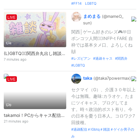
FF14 LGBTQ
まめまる
(@mameO_
LIVE
sun)
関西│ゲーム好きのレズ🎮🫶🏻
ポンコツ人間🙆‍♀️INFP-t FARE 自
4
枠では基本タメ口、よろしくね
🙌
(L)GBTQ🏳️‍🌈関西弁丸出し雑談 固定コメ参照
レズビアン
過疎キャス
関西弁
7 minutes ago
LGBTQ
taka
(@taka7power
max)
LIVE
セクマイ（G）、介護３０年以上
今は無職。趣味:カラオケ。たま
にツイキャス、ブログしてま
9
す。時々政治的ポスト有り。今
takamoi！PCからキャス配信中 -
の日本を憂う日本人。コロワク7
21 minutes ago
回接種。
過疎配信＃lGbtq＃雑談＃ゲイか男子の
み