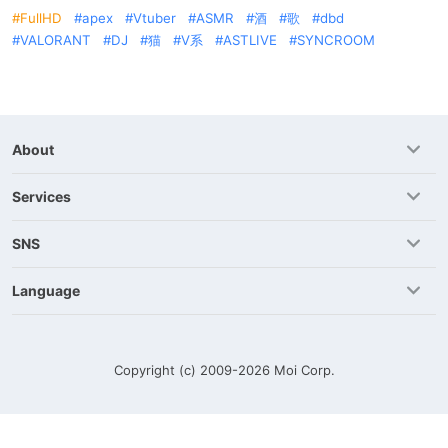
FullHD
apex
Vtuber
ASMR
酒
歌
dbd
VALORANT
DJ
猫
V系
ASTLIVE
SYNCROOM
About
Services
SNS
Language
Copyright (c) 2009-2026
Moi Corp.