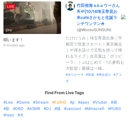
竹田侑海
a.
k.
a
ウーさん
LIVE
🤞🌱|
10/
18埼玉寄居お
米caféさかもと生誕ラ
ンチワンマン🍚
(@WooooSUNSU
N)
16
たけだうみ｜埼玉寄居出身｜宇
唄います！
都宮で音楽スタート｜東京拠点
9 minutes ago
｜🌱弾き語りで元気を持って帰
れるライブ｜合言葉は「ボリビ
ーラ」｜🦶はじめて・1人参戦も
大歓迎｜最後は一緒..
ボリビーラ
音楽
弾き語り
アコ
ギ
Find From Live Tags
Live
Game
Stream
FullHD
p
apex
Vtuber
酒
歌
DBD
ASMR
DJ
猫
valorant
Minecraft
PUBG
repo
犬