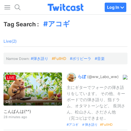
Log In
アコギ
Tag Search :
Live(2)
弾き語り
FullHD
ボリビーラ
音楽
Narrow Down:
らぼ
(@ww_
Labo_
ww)
LIVE
主にギターでフォークの弾き語
りをしています。 その他、キー
ボードでの弾き語り、指ドラ
51
ム、オタマトーンなど。 長渕さ
こんばんは(^^)
ん、松山さん、さださん他
28 minutes ago
（完コピはできませ..
アコギ ＃弾き語り
FullHD