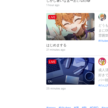
しかし暑いなぁ〜おぃ🥵🫠😅
1 hour ago
LIVE
どうも
まに0
雰囲気
43
Vtub
はじめまする
21 minutes ago
LIVE
成人
好きで
パー戦
0
のんび
25 minutes ago
apex
Vtuber
酒
歌
DBD
as