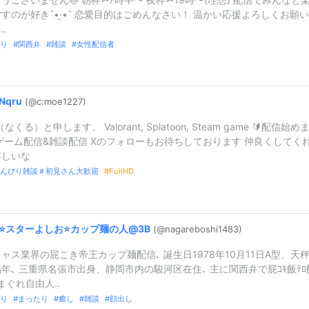
すのが好きˆ•·̫•ˆ 恋愛目的はごめんなさい！ 温かい応援よろしくお願
..
り
関西弁
雑談
女性配信者
Nqru
(@c:
moe1227)
（なくる）と申します。 Valorant, Splatoon, Steam game 🔰配信始め
 ゲーム配信&雑談配信 Xのフォローもお待ちしております 仲良くしてく
嬉しいな
んびり雑談＃初見さん大歓迎
FullHD
⭐️スターよしお⭐️カップ麺の人@
3B
(@nagarebosh
i1483)
ャス業界の屁こき帝王カップ麺配信､ 誕生日1978年10月11日A型、天
年､ 三重県名張市出身、静岡市内の駿河区在住､ 主に関西弁で屁ｺｷ飯ﾃﾛ
まぐれ自由人..
り
まったり
癒し
雑談
顔出し