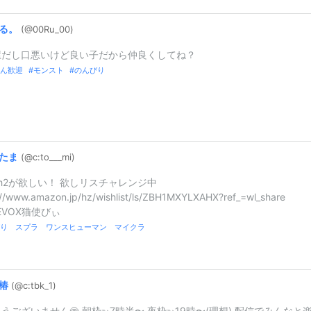
る。
(@00Ru_
00)
屋だし口悪いけど良い子だから仲良くしてね？
ん歓迎
モンスト
のんびり
たま
(@c:
to_
_
_
mi)
itch2が欲しい！ 欲しリスチャレンジ中
://www.amazon.jp/hz/wishlist/ls/ZBH1MXYLXAHX?ref_=wl_share
CEVOX猫使びぃ
びり スプラ ワンスヒューマン マイクラ
椿
(@c:
tbk_
1)
うございません🍥 朝枠➳7時半〜 夜枠➳19時〜(理想) 配信でみんなと