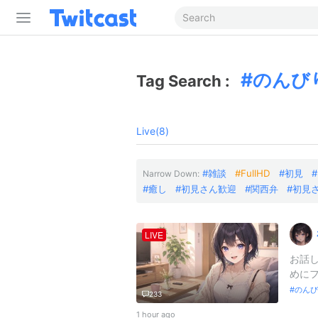
のんび
Tag Search :
Live(8)
雑談
FullHD
初見
Narrow Down:
癒し
初見さん歓迎
関西弁
初見
LIVE
お話し
めにフ
のんび
233
1 hour ago