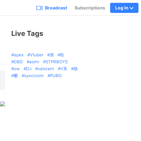
Broadcast
Subscriptions
Log In
Live Tags
apex
Vtuber
酒
歌
DBD
asmr
STPRBOYS
ow
DJ
valorant
V系
猫
鬱
syncroom
PUBG
ま