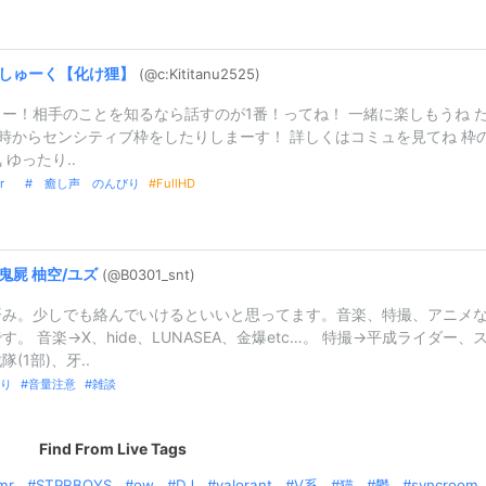
しゅーく【化け狸】
(@c:
Kititanu25
25)
ー！相手のことを知るなら話すのが1番！ってね！ 一緒に楽しもうね 
時からセンシティブ枠をしたりしまーす！ 詳しくはコミュを見てね 枠
 ゆったり..
er
癒し声 のんびり
FullHD
鬼屍
柚空/
ユズ
(@B0301_
snt)
済み。少しでも絡んでいけるといいと思ってます。音楽、特撮、アニメ
す。 音楽→X、hide、LUNASEA、金爆etc…。 特撮→平成ライダー、
隊(1部)、牙..
り
音量注意
雑談
Find From Live Tags
mr
STPRBOYS
ow
DJ
valorant
V系
猫
鬱
syncroom