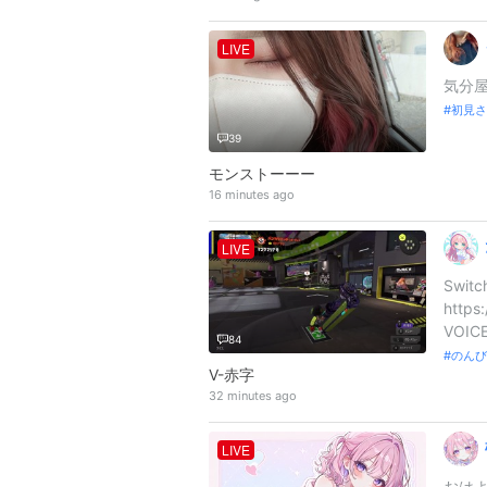
LIVE
気分
初見さ
39
モンストーーー
16 minutes ago
LIVE
︎Sw
https
VOI
84
のん
V-赤字
32 minutes ago
LIVE
おはよ