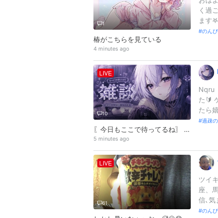
く過ご
ます‎𖤐
1
のんび
椿がこちらを見ている
4 minutes ago
LIVE
Nqru
た🔰
たら
10
過疎の
〖今日もここで待ってるね〗 何のゲームしよかな
5 minutes ago
LIVE
ツイキ
座、馬
信､気
61
のんび