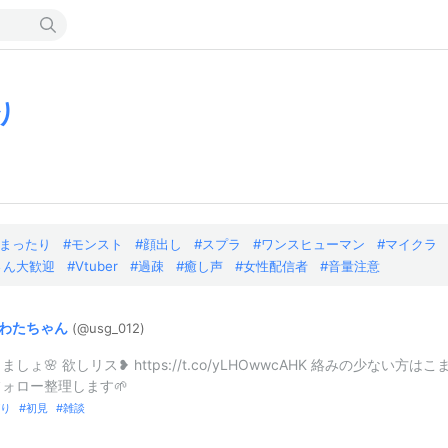
り
まったり
モンスト
顔出し
スプラ
ワンスヒューマン
マイクラ
さん大歓迎
Vtuber
過疎
癒し声
女性配信者
音量注意
わたちゃん
(@usg_
012)
ましょ🌸 欲しリス❥ https://t.co/yLHOwwcAHK 絡みの少ない方はこ
ォロー整理します🌱
り
初見
雑談