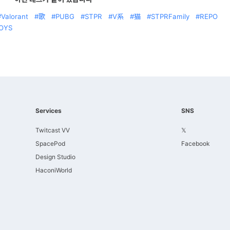
Valorant
歌
PUBG
STPR
V系
猫
STPRFamily
REPO
OYS
Services
SNS
Twitcast VV
𝕏
SpacePod
Facebook
Design Studio
HaconiWorld