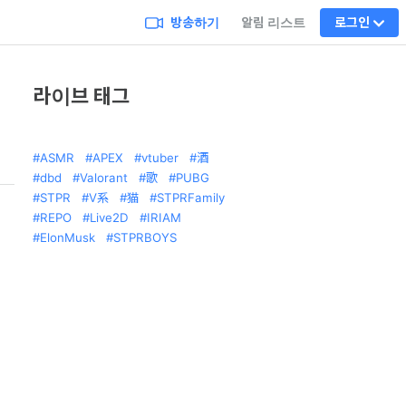
방송하기
알림 리스트
로그인
라이브 태그
ASMR
APEX
vtuber
酒
dbd
Valorant
歌
PUBG
STPR
V系
猫
STPRFamily
REPO
Live2D
IRIAM
ElonMusk
STPRBOYS