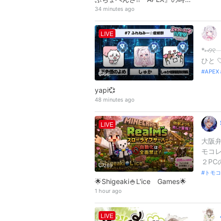
34 minutes ago
LIVE
*⑅︎୨
ひと 
APE
56
yapi💞
48 minutes ago
LIVE
大阪弁
モコレ・
２PC
269
トモコ
🌟Shigeaki🍚L'ice Games🌟
1 hour ago
LIVE