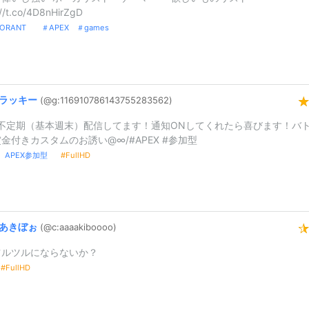
://t.co/4D8nHirZgD
LORANT ＃APEX ＃games
ラッキー
(@g:
1169107861
4375528356
2)
X不定期（基本週末）配信してます！通知ONしてくれたら喜びます！バ
金付きカスタムのお誘い@∞/#APEX #参加型
X APEX参加型
FullHD
あきぼぉ
(@c:
aaaakibooo
o)
ツルツルにならないか？
FullHD