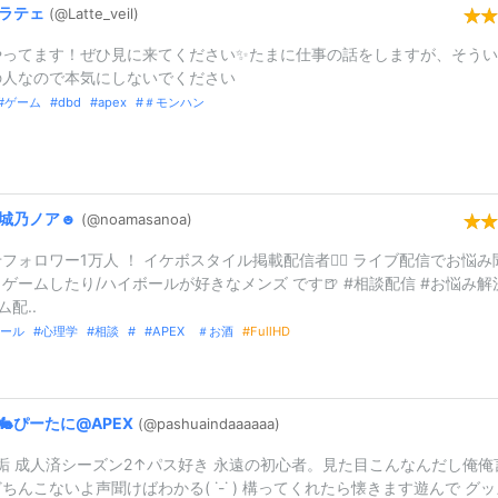
ラテェ
(@Latte_
veil)
やってます！ぜひ見に来てください✨️たまに仕事の話をしますが、そう
の人なので本気にしないでください
ゲーム
dbd
apex
＃モンハン
城乃ノア☻
(@noamasanoa
)
フォロワー1万人 ！ イケボスタイル掲載配信者🙆‍♂️ ライブ配信でお悩み
ゲームしたり/ハイボールが好きなメンズ です🍺 #相談配信 #お悩み解
ム配..
ール
心理学
相談
APEX ＃お酒
FullHD
🐇ぴーたに@
APEX
(@pashuainda
aaaaa)
X垢 成人済シーズン2↑パス好き 永遠の初心者。見た目こんなんだし俺俺
ちんこないよ声聞けばわかる( ˙-˙ ) 構ってくれたら懐きます遊んで グ