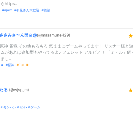
https..
apex
初見さん大歓迎
雑談
ささみさ〜
ん🦉🍙@
(@masamune42
9)
X 原神 雀魂 その他もろもろ 気ままにゲームやってます！ リスナー様と
ムがあれば参加型もやってるよ♪ フェレット アルビノ︎︎ ♀ 「ミ・ル」飼
まし..
原神
FullHD
たる
(@wjsp_
m)
＃モンハン＃apex＃ゲーム