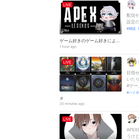
LIVE
配信
設定
雑談
84
ゲーム好きのゲーム好きによるゲーム好きのための配信！！ 雑談もかねて配信してますので、コメントよろしくです！！
1 hour ago
LIVE
目指せ
いたり
#ゲー
90
ハイボ
ｐ
20 minutes ago
LIVE
APE
うけど