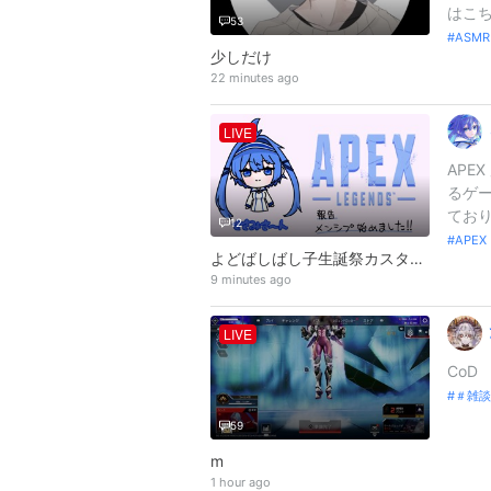
はこちら
53
ASMR
少しだけ
22 minutes ago
LIVE
APE
るゲー
ており
12
APEX
よどばしばし子生誕祭カスタム ファッキン玉夫さん 魔六 あうさん
9 minutes ago
LIVE
CoD
＃雑談
59
m
1 hour ago