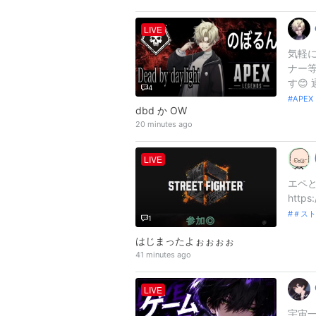
LIVE
気軽に
ナー
す😊 
4
APE
dbd か OW
20 minutes ago
LIVE
エペと
https
＃スト
1
はじまったよぉぉぉぉ
41 minutes ago
LIVE
宇宙