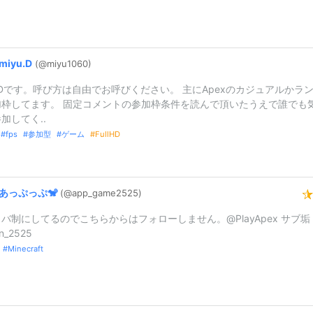
miyu.
D
(@miyu1060)
u.Dです。呼び方は自由でお呼びください。 主にApexのカジュアルかラ
加枠してます。 固定コメントの参加枠条件を読んで頂いたうえで誰でも
加してく..
fps
参加型
ゲーム
FullHD
あっぷっぷ🐒
(@app_
game2525)
バ制にしてるのでこちらからはフォローしません。@PlayApex サブ垢
n_2525
Minecraft