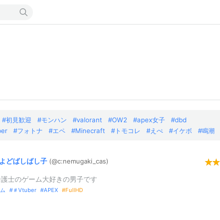
初見歓迎
モンハン
valorant
OW2
apex女子
dbd
ber
フォトナ
エペ
Minecraft
トモコレ
えぺ
イケボ
鳴潮
よどばしばし子
(@c:
nemugaki_
cas)
介護士のゲーム大好きの男子です
ム
＃Vtuber
APEX
FullHD