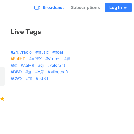
Broadcast
Subscriptions
Log In
Live Tags
24/7radio
music
noai
FullHD
APEX
Vtuber
酒
歌
ASMR
dj
valorant
DBD
猫
V系
Minecraft
OW2
旅
LGBT