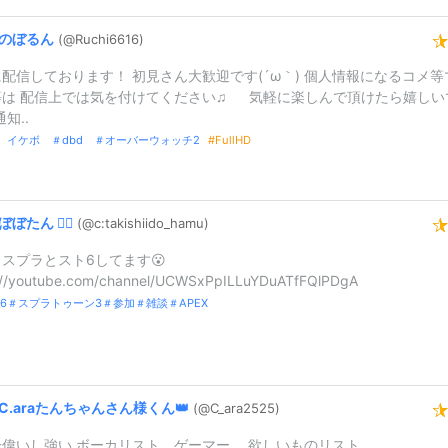
のぼるん
(@Ruchi6616)
配信しております！ 初見さん大歓迎です(´ω｀) 個人情報になるコメ等
等は 配信上では気を付けてください♫ 気軽に楽しんで頂けたら嬉しい
通知..
X イケボ ＃dbd ＃オーバーウォッチ2
FullHD
ぼぼたん
👯‍♀️
(@c:
takishiido
_
hamu)
スプラとスト6してます😮
://youtube.com/channel/UCWSxPpILLuYDuATfFQlPDgA
6＃スプラトゥーン3＃参加＃雑談＃APEX
C.
araたんちゃんさん様くん👑
(@C_
ara2525)
一偉いし強い ボーカリスト ゲーマー 欲しいものリスト