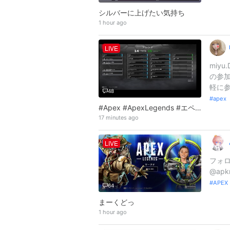
シルバーに上げたい気持ち
1 hour ago
LIVE
miy
の参
軽に参
48
apex
#Apex #ApexLegends #エペ ソロラン😭 おうえんしてね(、._. )、
17 minutes ago
LIVE
フォロ
@apk
APEX
64
まーくどっ
1 hour ago