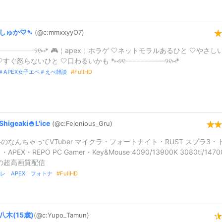
しゅか♡➷
(@c:
mmxxyyO7)
୧┈︎┈︎┈┈┈┈┈┈┈︎┈︎୨୧⑅︎* 🎮￤apex￤ホラゲ 🤍ネットモラルあるひと 🤍やさし
すぐ怒らないひと 🤍口わるいかも *⑅︎୨୧┈︎┈︎┈┈┈┈┈┈┈︎┈︎୨୧⑅︎*
X＃APEX女子エペ＃えぺ雑談
FullHD
Shigeaki🍚L'ice
(@c:
Felonious_
Gru)
のなんちゃってVTuber マイクラ・フォートナイト・RUST スプラ3・
APEX・REPO PC Gamer・Key&Mouse 4090/13900K 3080ti/1470
の超高画質配信
レ APEX フォトナ
FullHD
八木(
15歳)
(@c:
Yupo_
Tamun)