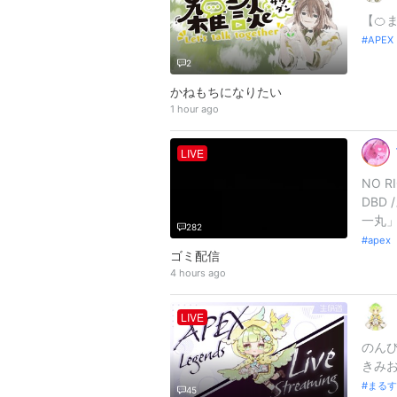
【🍊ま
APEX
2
かねもちになりたい
1 hour ago
LIVE
NO R
DBD
一丸」
282
apex
ゴミ配信
4 hours ago
LIVE
のんび
きみお様
まるす
45