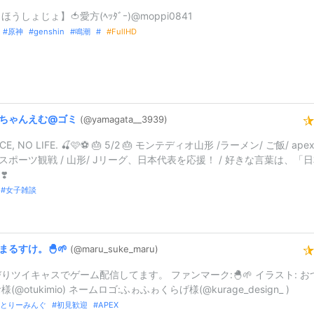
ほうしょじょ】🍅愛方(ﾍｯﾀﾞｰ)@moppi0841
原神
genshin
鳴潮
FullHD
ちゃんえむ@
ゴミ
(@yamagata_
_
3939)
ICE, NO LIFE. 🍒🩷⚽️ 🎂 5/2 🎂 モンテディオ山形 /ラーメン/ ご飯/ apex
 /スポーツ観戦 / 山形/ Jリーグ、日本代表を応援！ / 好きな言葉は、「
❣️
女子雑談
まるすけ。🐣🌱
(@maru_
suke_
maru)
りツイキャスでゲーム配信してます。 ファンマーク:🐣🌱 イラスト: お
(@otukimio) ネームロゴ:ふゎふゎくらげ様(@kurage_design_ )
とりーみんぐ
初見歓迎
APEX