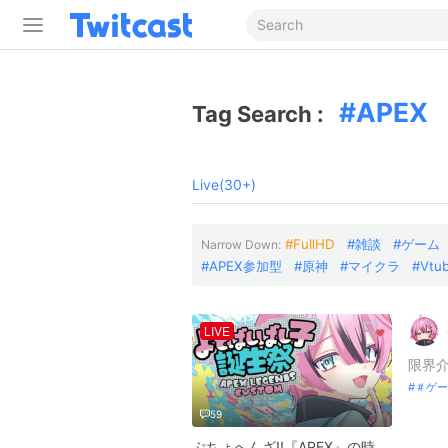
APEX
Tag Search :
Live(30+)
FullHD
雑談
ゲーム
Narrow Down:
APEX参加型
原神
マイクラ
Vtu
LIVE
限界
＃ゲー
59
ぷちょへんざ!!『APEX』の時間です。