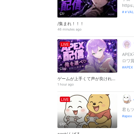
https
＃VA
7
/集まれ！！！
46 minutes ago
LIVE
APE
ロワ賞
APE
49
ゲームが上手くて声が良ければ祝福されるこの世界でどちらにも当てはまらない俺は彼女を作りたい＃１
1 hour ago
LIVE
君も
apex
20
carがんばる