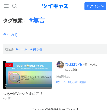
ログイン
無言
タグ検索 :
ライブ(1)
ゲーム
初心者
絞込み:
ひよぽい🐤
(@hiyoko_
LIVE
sabu20)
神崎颯馬
ゲーム
初心者
無言
1
つあーMVナシたまにアリ
4 分前
こんなタグが付けられています