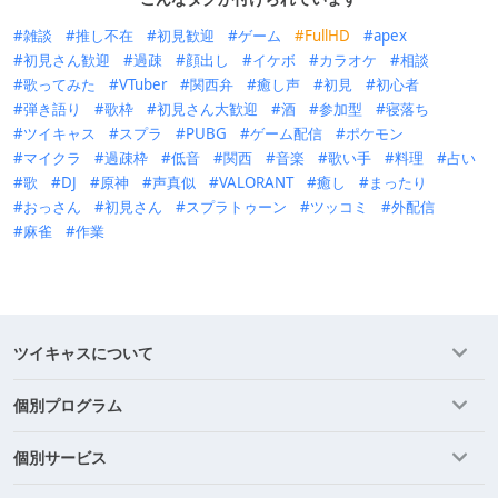
雑談
推し不在
初見歓迎
ゲーム
FullHD
apex
初見さん歓迎
過疎
顔出し
イケボ
カラオケ
相談
歌ってみた
VTuber
関西弁
癒し声
初見
初心者
弾き語り
歌枠
初見さん大歓迎
酒
参加型
寝落ち
ツイキャス
スプラ
PUBG
ゲーム配信
ポケモン
マイクラ
過疎枠
低音
関西
音楽
歌い手
料理
占い
歌
DJ
原神
声真似
VALORANT
癒し
まったり
おっさん
初見さん
スプラトゥーン
ツッコミ
外配信
麻雀
作業
ツイキャスについて
個別プログラム
個別サービス