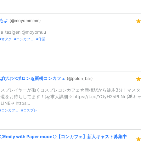
もよ
(@moyommmm)
ba_tazigen @moyomuu
オタク
コンカフェ
作業
ぱぴぷぺポロン🛸新橋コンカフェ
(@polon_
bar)
コスプレイヤーが働くコスプレコンカフェ☆新橋駅から徒歩3分！マスタ
をお待ちしてます！¦🛸求人詳細→ https://t.co/YOyH25PLNr ¦👾キ
NE→ https:..
コンカフェ
コスプレ
🌕Emily
with
Paper
moon🌕【コンカフェ】新人キャスト募集中