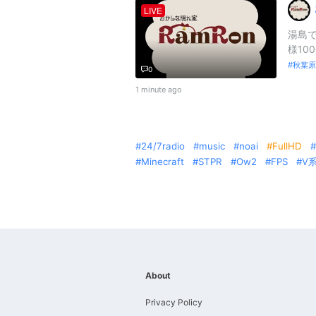
LIVE
湯島で
様10
秋葉原
0
1 minute ago
24/7radio
music
noai
FullHD
Minecraft
STPR
Ow2
FPS
V
About
Privacy Policy