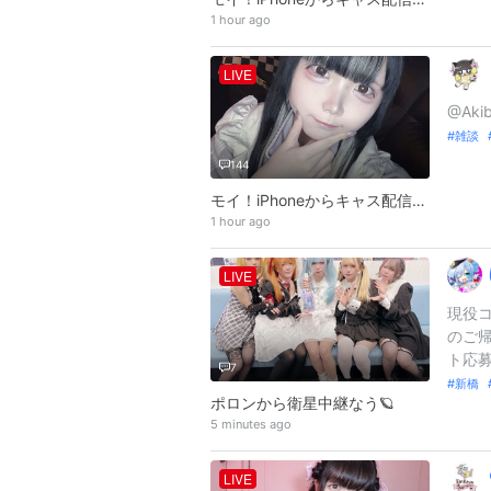
1 hour ago
LIVE
@Aki
雑談
144
モイ！iPhoneからキャス配信中 -
1 hour ago
LIVE
現役
のご帰還
ト応募LI
7
新橋
ポロンから衛星中継なう🪐
5 minutes ago
LIVE