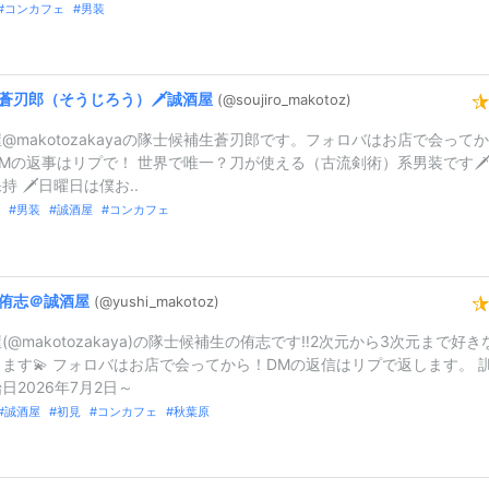
コンカフェ
男装
蒼刃郎（
そうじろう）
🗡誠酒屋
(@soujiro_
makotoz)
@makotozakayaの隊士候補生蒼刃郎です。フォロバはお店で会ってか
Mの返事はリプで！ 世界で唯一？刀が使える（古流剣術）系男装です
持 🗡日曜日は僕お..
男装
誠酒屋
コンカフェ
侑志＠
誠酒屋
(@yushi_
makotoz)
(@makotozakaya)の隊士候補生の侑志です‼️2次元から3次元まで好き
ます💫 フォロバはお店で会ってから！DMの返信はリプで返します。 
日2026年7月2日～
誠酒屋
初見
コンカフェ
秋葉原