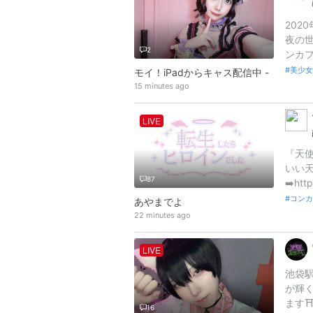
202
夜の世
2
ンカフ
美少女
モイ！iPadからキャス配信中 -
15 minutes ago
LIVE
『天使
いい
87
➡️ht
コンカ
あやまでよ
22 minutes ago
LIVE
池袋駅
が輝
ます⛩️
16