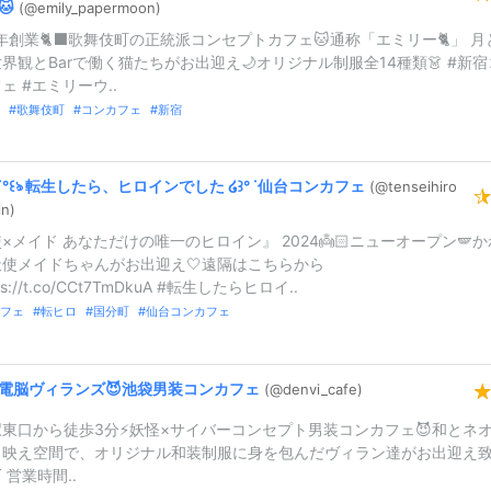
🐱
(@emily_
papermoon)
0年創業🐈‍⬛歌舞伎町の正統派コンセプトカフェ🐱通称「エミリー🐈」 月
界観とBarで働く猫たちがお出迎え🌙オリジナル制服全14種類👗 #新宿
ェ #エミリーウ..
歌舞伎町
コンカフェ
新宿
˙°꒰ঌ
転生したら、ヒロインでした
໒꒱°
˙仙台コンカフェ
(@tenseihiro
in)
×メイド あなただけの唯一のヒロイン』 2024👼🏻ニューオープン🪽か
天使メイドちゃんがお出迎え🤍遠隔はこちらから
tps://t.co/CCt7TmDkuA #転生したらヒロイ..
フェ
転ヒロ
国分町
仙台コンカフェ
電脳ヴィランズ😈池袋男装コンカフェ
(@denvi_
cafe)
東口から徒歩3分⚡️妖怪×サイバーコンセプト男装コンカフェ😈和とネ
く映え空間で、オリジナル和装制服に身を包んだヴィラン達がお出迎え
 営業時間..