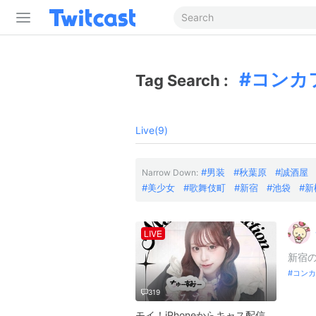
コンカ
Tag Search :
Live(9)
男装
秋葉原
誠酒屋
Narrow Down:
美少女
歌舞伎町
新宿
池袋
新
LIVE
新宿の(@
コンカ
319
モイ！iPhoneからキャス配信中 -