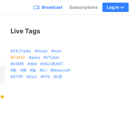
Broadcast
Subscriptions
Log In
Live Tags
24/7radio
music
noai
FullHD
apex
VTuber
ASMR
dbd
VALORANT
歌
酒
猫
DJ
Minecraft
STPR
Ow2
FPS
V系