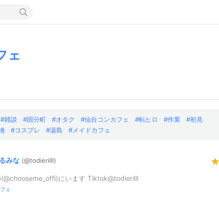
フェ
雑談
国分町
オタク
仙台コンカフェ
転ヒロ
作業
初見
橋
コスプレ
湯島
メイドカフェ
るみな
(@todierilll
)
chooseme_offi)にいます Tiktok@todierilll
フェ