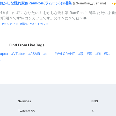
おかしな隠れ家🎀RamRon(
ラムロン)
@
湯島
(@RamRon_
yushima)
1番面白い店になりたい！ おかしな隠れ家 RamRon in 湯島 ただいま新
00円引きです🐑 コンカフェです。のぞきにきてね〜👁
コンカフェ
湯島
メイドカフェ
Find From Live Tags
apex
VTuber
ASMR
dbd
VALORANT
歌
酒
猫
DJ
系
Services
SNS
Twitcast VV
𝕏