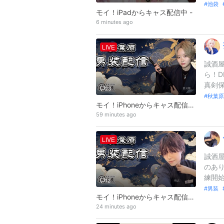
池袋
モイ！iPadからキャス配信中 -
6 minutes ago
LIVE
誠酒屋
ら！D
真剣保
23
秋葉原
モイ！iPhoneからキャス配信中 -診察、するよ
59 minutes ago
LIVE
誠酒屋
のあり
練開始
12
男装
モイ！iPhoneからキャス配信中 -オンライン診察再開🏥
24 minutes ago