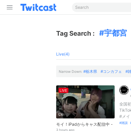
宇都宮
Tag Search :
Live(4)
栃木県
コンカフェ
Narrow Down:
LIVE
全国初2
TikT
61
#メイ
雑談
モイ！iPadからキャス配信中 -
3 hours ago