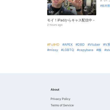
ﾎﾟｹﾊ
栃木県
21
モイ！iPadからキャス配信中 -
2 hours ago
FullHD
APEX
DBD
Vtuber
V
missy
LGBTQ
capybara
株
s
About
Privacy Policy
Terms of Service