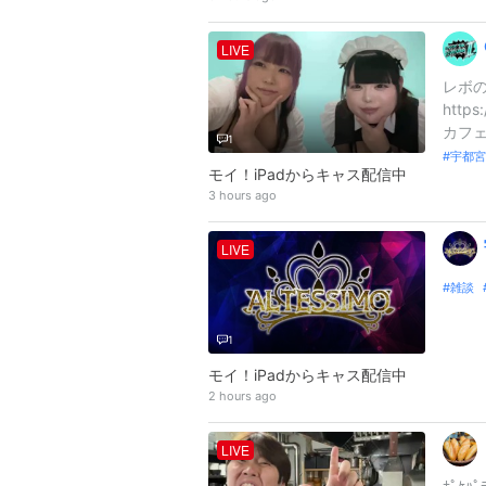
LIVE
レボの2
http
カフェ
1
宇都宮
モイ！iPadからキャス配信中
3 hours ago
LIVE
雑談
1
モイ！iPadからキャス配信中
2 hours ago
LIVE