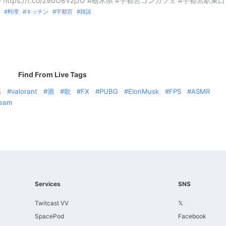
ﾟﾗ https://t.co/z9dO8V2jJO #栃木県 #宇都宮コンカフェ #宇都宮駅東口
料理
キッチン
宇都宮
雑談
Find From Live Tags
系
valorant
酒
歌
FX
PUBG
ElonMusk
FPS
ASMR
team
Services
SNS
Twitcast VV
𝕏
SpacePod
Facebook