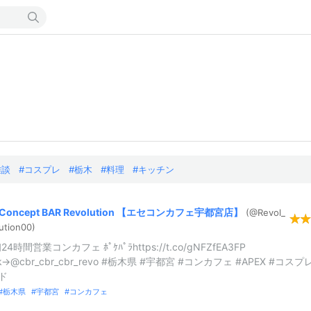
雑談
コスプレ
栃木
料理
キッチン
Concept
BAR
Revolution
【エセコンカフェ宇都宮店】
(@Revol_
ution00)
4時間営業コンカフェ ﾎﾟｹﾊﾟﾗhttps://t.co/gNFZfEA3FP
ok→@cbr_cbr_cbr_revo #栃木県 #宇都宮 #コンカフェ #APEX #コスプ
ド
栃木県
宇都宮
コンカフェ