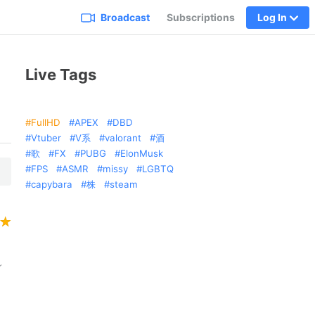
Broadcast
Subscriptions
Log In
Live Tags
FullHD
APEX
DBD
Vtuber
V系
valorant
酒
歌
FX
PUBG
ElonMusk
FPS
ASMR
missy
LGBTQ
capybara
株
steam
レ