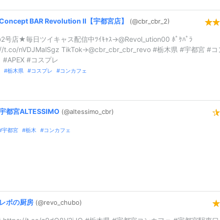
Concept
BAR
Revolution
Ⅱ【宇都宮店】
(@cbr_
cbr_
2)
号店★毎日ツイキャス配信中ﾂｲｷｬｽ→@Revol_ution00 ﾎﾟｹﾊﾟﾗ
s://t.co/nVDJMalSgz TikTok→@cbr_cbr_cbr_revo #栃木県 #宇都宮 #
 #APEX #コスプレ
栃木県
コスプレ
コンカフェ
宇都宮ALTESSIMO
(@altessimo_
cbr)
宇都宮
栃木
コンカフェ
レボの厨房
(@revo_
chubo)