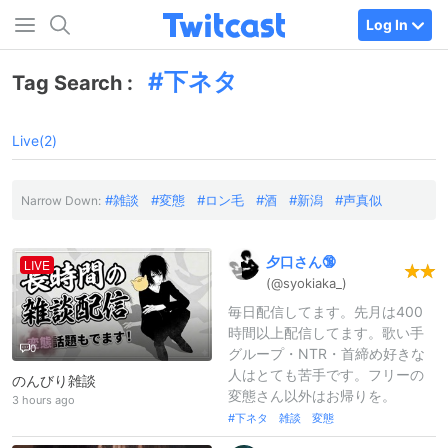
Log In
下ネタ
Tag Search :
Live(2)
雑談
変態
ロン毛
酒
新潟
声真似
Narrow Down:
夕口さん🔞
LIVE
(@syokiaka_
)
毎日配信してます。先月は400
時間以上配信してます。歌い手
0
グループ・NTR・首締め好きな
人はとても苦手です。フリーの
のんびり雑談
変態さん以外はお帰りを。
3 hours ago
下ネタ 雑談 変態