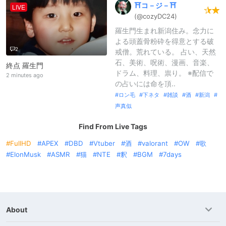
⛩️コ－ジ－⛩️
LIVE
(@cozyDC24)
羅生門生まれ新潟住み。念力に
よる頭蓋骨粉砕を得意とする破
2
戒僧。荒れている。 占い、天然
石、美術、呪術、漫画、音楽、
終点 羅生門
ドラム、料理、祟り。 ※配信で
2 minutes ago
の占いには命を頂..
ロン毛
下ネタ
雑談
酒
新潟
声真似
Find From Live Tags
FullHD
APEX
DBD
Vtuber
酒
valorant
OW
歌
ElonMusk
ASMR
猫
NTE
釈
BGM
7days
About