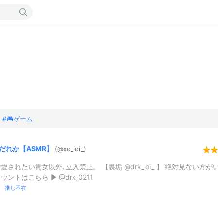
🎮ゲーム
だれか【ASMR】
(@xo_
ioi_
)
愛されたい貴女以外､立入禁止。 【裏垢 @drk_ioi_ 】 絶対見ない方が
ウントはこちら ▶︎ @drk_0211
R 推し不在