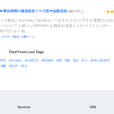
💋🔞自称噂の最強低音イケボ君💋@
配信垢
(@Ltzrf_
)
ャス配信とYouTubeとTikTokやってます/イケカテ/下ネタ/変態/エロ/
トゥー/ピアス/筋トレ/HIPHOP/ お酒好き/仮面ライダー/ドラゴンボー
RUTOナルト/BL..
COD
裏垢
🎮ゲーム
Find From Live Tags
PEX
Vtuber
LGBTQ
ASMR
酒
猫
凸
TJ
VALORANT
鬱
SUP
FX
Services
SNS