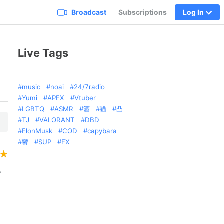
Broadcast
Subscriptions
Log In
Live Tags
music
noai
24/7radio
Yumi
APEX
Vtuber
LGBTQ
ASMR
酒
猫
凸
TJ
VALORANT
DBD
ElonMusk
COD
capybara
鬱
SUP
FX
い