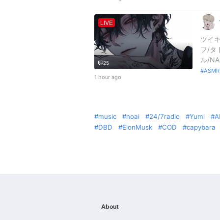
LIVE
ツイキ
フ/タ
ル/NA
25
ASMR
1 hour ago
music
noai
24/7radio
Yumi
A
DBD
ElonMusk
COD
capybara
About