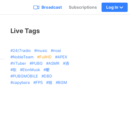
Broadcast
Subscriptions
Log In
Live Tags
24/7radio
music
noai
NobleTeam
FullHD
APEX
VTuber
PUBG
ASMR
酒
歌
ElonMusk
鬱
PUBGMOBILE
DBD
capybara
FPS
猫
BGM