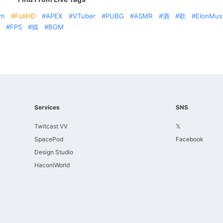
am
FullHD
APEX
VTuber
PUBG
ASMR
酒
歌
ElonMus
FPS
猫
BGM
Services
SNS
Twitcast VV
𝕏
SpacePod
Facebook
Design Studio
HaconiWorld