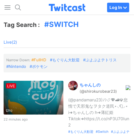
Log In
SWITCH
Tag Search :
Live(2)
FullHD
もぐりん大歓迎
ぷよぷよテトリス
Narrow Down:
Nintendo
ポケモン
ちゃんしの
LIVE
(@shirokurob
ear23)
(@pandamaru23)ﾉｼ📿💖🚄💎怠
惰で天邪鬼なヲタク道民⋆⸜🧻⸝‍⋆
10
i➜ちゃんしの h➜薄紅姫
Tiktok➜https://t.co/nP3U70Iun
22 minutes ago
2
もぐりん大歓迎
Switch
ぷよぷよテ