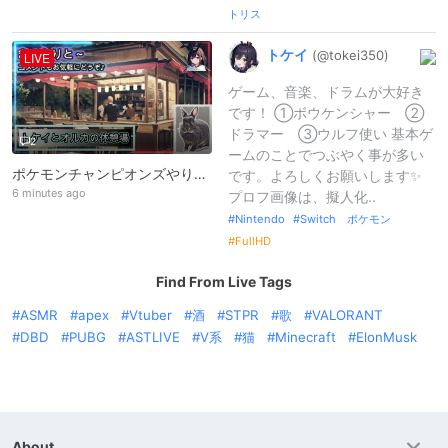
トリス
トケイ
(@tokei350)
LIVE
ゲーム、音楽、ドラムが大好き
です！ ①ボウケンシャー ②
ドラマー ③ウルフ使い 基本ゲ
2
ームのことでつぶやく事が多い
ポケモンチャンピオンズやります！こんにちは！作業で垂れ流しなどご自由に♪
です。よろしくお願いします✨
6 minutes ago
プロフ画像は、擬人化..
Nintendo
Switch ポケモン
FullHD
Find From Live Tags
ASMR
apex
Vtuber
酒
STPR
歌
VALORANT
DBD
PUBG
ASTLIVE
V系
猫
Minecraft
ElonMusk
About