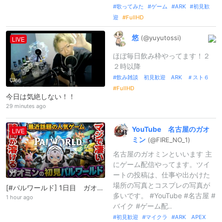
歌ってみた
ゲーム
ARK
初見歓
迎
FullHD
悠
(@yuyutossi)
LIVE
ほぼ毎日飲み枠やってます！２
２時以降
飲み雑談 初見歓迎 ARK ＃スト６
66
FullHD
今日は気絶しない！！
29 minutes ago
YouTube
名古屋のガオ
LIVE
ミン
(@FIRE_
NO_
1)
名古屋のガオミンといいます 主
にゲーム配信やってます。ツイ
1
ートの投稿は、仕事や出かけた
場所の写真とコスプレの写真が
[#パルワールド] 1日目 ガオミンの初見パルワールド マジで凄い！時間が溶ける 初見さん歓迎
多いです。 #YouTube #名古屋 #
1 hour ago
バイク #ゲーム配..
初見歓迎
マイクラ
ARK APEX