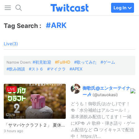
Log In
ARK
Tag Search :
Live(3)
初見歓迎
FullHD
歌ってみた
ゲーム
Narrow Down:
飲み雑談
スト６
マイクラ
APEX
御歌氏@
エンターテイナ
LIVE
ー🎶
(@utauokasi)
どうも！御歌氏(おかし)です！
🍻「水分補給はアルコール！」
278
基本酒飲み配信してます！一緒
にKP🍻 🎶 歌枠・弾き語り・ゲー
「サマバケクラフト２」 夏休みだあああああ！！
ム配信など 📺 ツイキャスで配信
3 hours ago
中！ https://t...