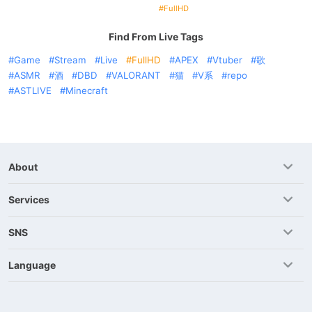
FullHD
Find From Live Tags
Game
Stream
Live
FullHD
APEX
Vtuber
歌
ASMR
酒
DBD
VALORANT
猫
V系
repo
ASTLIVE
Minecraft
About
Services
SNS
Language