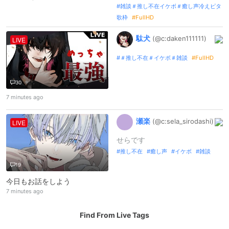
雑談＃推し不在イケボ＃癒し声冷えピタ
歌枠
FullHD
駄犬
(@c:
daken11111
1)
LIVE
＃推し不在＃イケボ＃雑談
FullHD
30
7 minutes ago
瀬楽
(@c:
sela_
sirodashi)
LIVE
せらです
推し不在
癒し声
イケボ
雑談
19
今日もお話をしよう
7 minutes ago
Find From Live Tags