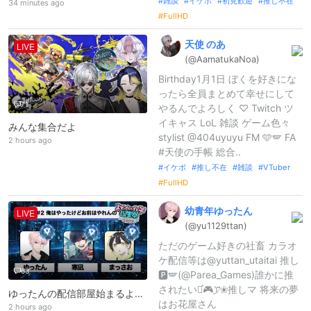
雑談
イケボ
初見歓迎
推し不在
34 minutes ago
FullHD
天使
のあ
LIVE
(@AamatukaNo
a)
Birthday1月1日 ぼくを好きにな
ったら全員まとめて幸せにして
71
やるんでよろしく ♡ Twitch ツ
イキャス LoL 雑談 ゲーム色々
みんな集合だよ
stylist @404uyuyu FM 🩵🪽 FA
2 hours ago
#天使の手帳 総合..
イケボ
推し不在
雑談
VTuber
FullHD
幼青年ゆったん
LIVE
(@yu1129ttan
)
ただのゲーム好きの社畜 カラオ
ケ配信等は@yuttan_utaitai 推し
63
🅿️🪽(@Parea_Games)誰かに推
されたい⋆͛🎮𝓨̆̈❀推しマ 将来の夢
ゆったんの配信部屋始まるよー！！今年も1年お疲れさまでした。お元気ですか？？カスタム本番頑張ります
はお花屋さん
2 hours ago