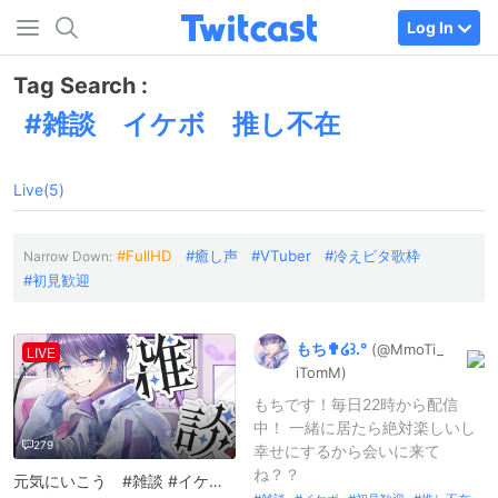
Log In
Tag Search :
雑談 イケボ 推し不在
Live(5)
FullHD
癒し声
VTuber
冷えピタ歌枠
Narrow Down:
初見歓迎
もち✟໒꒱.
°
(@MmoTi_
LIVE
iTomM)
もちです！毎日22時から配信
中！ 一緒に居たら絶対楽しいし
279
幸せにするから会いに来て
ね？？
元気にいこう #雑談 #イケボ #初見歓迎 #推し不在