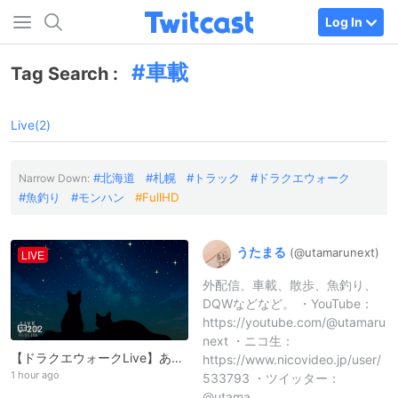
Log In
車載
Tag Search :
Live(2)
北海道
札幌
トラック
ドラクエウォーク
Narrow Down:
魚釣り
モンハン
FullHD
うたまる
(@utamarunex
t)
LIVE
外配信、車載、散歩、魚釣り、
DQWなどなど。 ・YouTube：
https://youtube.com/@utamaru
202
next ・ニコ生：
【ドラクエウォークLive】あぶない水着イベント’26 南の島のおばけ退治 第３章と新メガモン「ドラゴンコープス」と大宮日進七夕まつり散歩【YouTube、ニコ生同時配信】
https://www.nicovideo.jp/user/
1 hour ago
533793 ・ツイッター：
@utama..