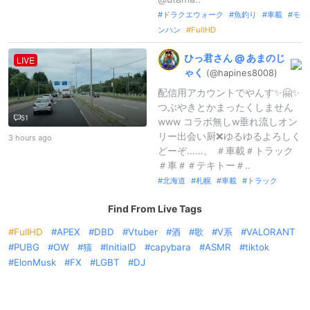
ドラクエウォーク
魚釣り
車載
モ
ンハン
FullHD
ひっ君さん
@
あまのじ
LIVE
ゃく
(@hapines800
8)
配信用アカウントでやんす✨🤗✨
つぶやきとかまったくしません
51
www コラボ無しw垂れ流しオン
リー出会い厨❌ゆるゆるよろしく
3 hours ago
どーぞ……。 ＃車載＃トラック
＃車＃＃テキトー＃..
北海道
札幌
車載
トラック
Find From Live Tags
FullHD
APEX
DBD
Vtuber
酒
歌
V系
VALORANT
PUBG
OW
猫
InitialD
capybara
ASMR
tiktok
ElonMusk
FX
LGBT
DJ