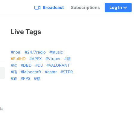
Broadcast
Subscriptions
Log In
Live Tags
noai
24/7radio
music
FullHD
APEX
Vtuber
酒
歌
DBD
DJ
VALORANT
猫
Minecraft
asmr
STPR
旅
FPS
鬱
趣味