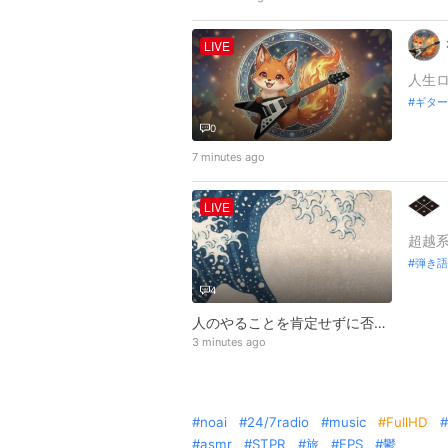
LIVE
人生ロ
ギター
0
7 minutes ago
LIVE
超越
弾き語
4
人のやることを肯定せずに否定ばっかりしてくるところが豚は外人やのになw 苦しいから逃げたかＷ
3 minutes ago
noai
24/7radio
music
FullHD
asmr
STPR
旅
FPS
鬱