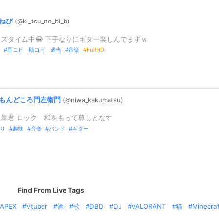
ねび
(@ki_
tsu_
ne_
bi_
b)
スタイム中😂 下手なりにギター楽しんでますｗ
耳コピ 勘コピ 適当
音楽
FullHD
もんどころ門左衛門
(@niwa_
kakumatsu)
系暴君 ロック 和をもって尊しとなす
り
趣味
音楽
バンド
ギター
Find From Live Tags
APEX
Vtuber
酒
歌
DBD
DJ
VALORANT
猫
Minecraf