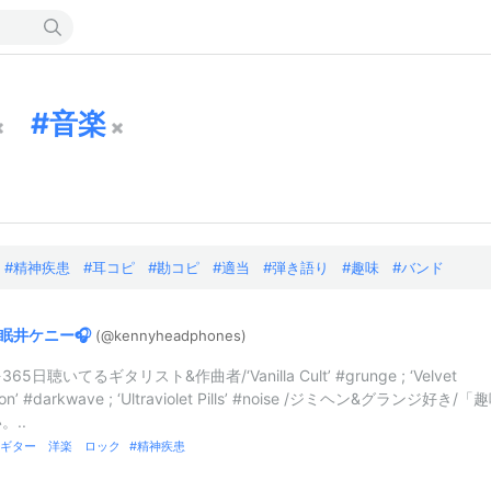
音楽
精神疾患
耳コピ
勘コピ
適当
弾き語り
趣味
バンド
眠井ケニー🎧
(@kennyheadp
hones)
65日聴いてるギタリスト&作曲者/‘Vanilla Cult’ #grunge ; ‘Velvet
tion’ #darkwave ; ‘Ultraviolet Pills’ #noise /ジミヘン&グランジ好き/「
。..
ギター 洋楽 ロック
精神疾患