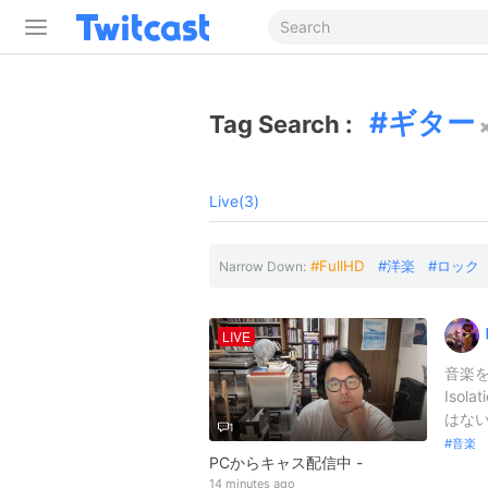
ギター
Tag Search :
Live(3)
FullHD
洋楽
ロック
Narrow Down:
LIVE
音楽を3
Isola
はない
1
音楽 
PCからキャス配信中 -
14 minutes ago