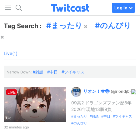
Log In
まったり
のんびり
Tag Search :
Live(1)
雑談
中日
ツイキャス
Narrow Down:
リオン！
🐨🐉
(@riondj0)
LIVE
09高2 ドラゴンズファン歴8年
2026年現地13勝9負
まったり
雑談
中日
ツイキャス
0
のんびり
32 minutes ago