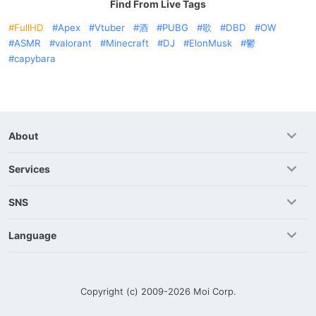
Find From Live Tags
FullHD
Apex
Vtuber
酒
PUBG
歌
DBD
OW
ASMR
valorant
Minecraft
DJ
ElonMusk
鬱
capybara
About
Services
SNS
Language
Copyright (c) 2009-2026
Moi Corp.