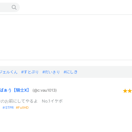
ジェルくん
すとぷり
だいきり
にしき
ばぁう【騎士X】
(@c:
vau1013)
のお前にしてやるよ No.1イケボ
 ＃STPR
FullHD