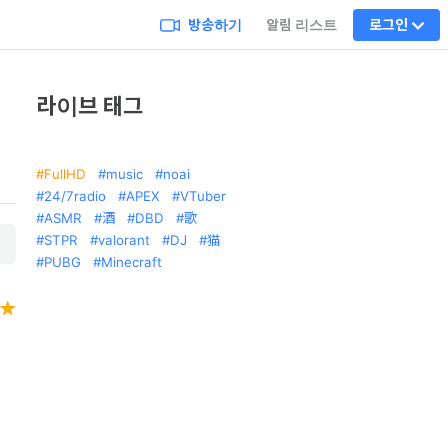
방송하기
알림 리스트
로그인
라이브 태그
FullHD
music
noai
24/7radio
APEX
VTuber
ASMR
酒
DBD
歌
STPR
valorant
DJ
猫
PUBG
Minecraft