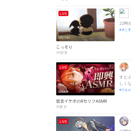
LIVE
22時
すにす
27767
こっそり
1시간 전
LIVE
すと
しくな
ジェル
4809
低音イケボのRセリフASMR
15분 전
LIVE