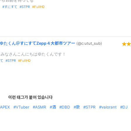
からお前を待ってる
すにすて
STPR
FullHD
ゆたくん＠
すにすてZepp４大都市ツアー
(@c:
utut_
sub)
もみなさんこんにちはゆたくんです！
て
STPR
FullHD
이런 태그가 붙어 있습니다
APEX
VTuber
ASMR
酒
DBD
歌
STPR
valorant
DJ