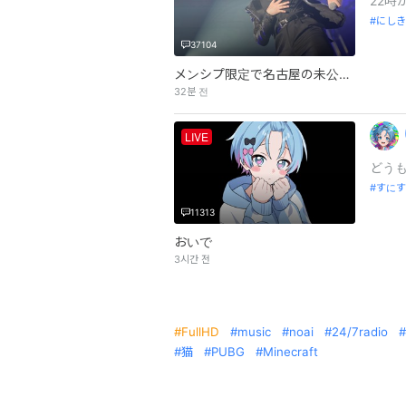
22時
にしき
37104
メンシプ限定で名古屋の未公開あげる
32분 전
LIVE
どう
すにす
11313
おいで
3시간 전
FullHD
music
noai
24/7radio
猫
PUBG
Minecraft