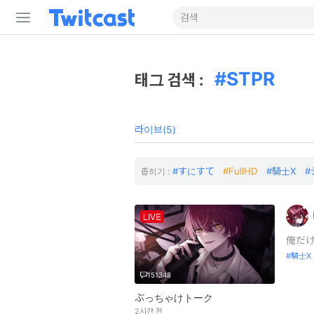
STPR
태그 검색 :
라이브(5)
すにすて
FullHD
騎士X
좁히기 :
LIVE
俺だけ
騎士X
151348
ぶっちゃけトーク
2시간 전