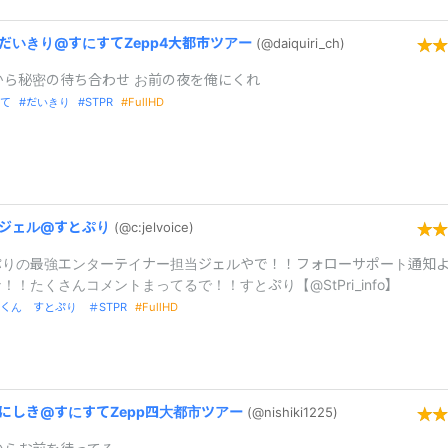
だいきり@
すにすてZepp4大都市ツアー
(@daiquiri_
ch)
から秘密の待ち合わせ お前の夜を俺にくれ
て
だいきり
STPR
FullHD
ジェル@
すとぷり
(@c:
jelvoice)
ぷりの最強エンターテイナー担当ジェルやで！！フォローサポート通知
！！たくさんコメントまってるで！！すとぷり【@StPri_info】
くん すとぷり ＃STPR
FullHD
にしき@
すにすてZepp四大都市ツアー
(@nishiki122
5)