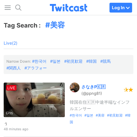
Log In
美容
Tag Search :
Live(2)
한국어
일본
初見歓迎
韓国
競馬
Narrow Down:
関西人
アラフォー
さなきP🇰🇷
LIVE
(@ppng81)
韓国在住🇰🇷中途半端なインフ
ルエンサー
35
한국어
일본
美容
初見歓迎
韓
国
ぅ
48 minutes ago