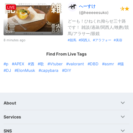
へーすけ
LIVE
(@heeeeesuko
)
どーも！ひねくれ拗らせ三十路
です！ 雑談/過疎/関西人/晩酌/競
29
馬/アラサー/眼鏡
競馬
関西人
アラフォー
美容
8 minutes ago
Find From Live Tags
p
APEX
酒
歌
Vtuber
valorant
DBD
asmr
猫
DJ
ElonMusk
capybara
DIY
About
Services
SNS