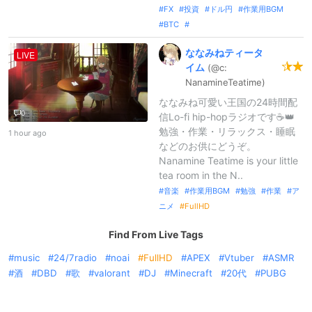
FX
投資
ドル円
作業用BGM
BTC
ななみねティータ
LIVE
イム
(@c:
NanamineTe
atime)
ななみね可愛い王国の24時間配
0
信Lo-fi hip-hopラジオです☕👑
勉強・作業・リラックス・睡眠
1 hour ago
などのお供にどうぞ。
Nanamine Teatime is your little
tea room in the N..
音楽
作業用BGM
勉強
作業
ア
ニメ
FullHD
Find From Live Tags
music
24/7radio
noai
FullHD
APEX
Vtuber
ASMR
酒
DBD
歌
valorant
DJ
Minecraft
20代
PUBG