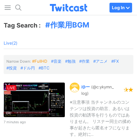
Log In
作業用BGM
Tag Search :
Live(2)
FullHD
音楽
勉強
作業
アニメ
FX
Narrow Down:
投資
ドル円
BTC
ゆー
(@c:
ykymn_
LIVE
log)
※注意事項 当チャンネルのコン
テンツは投資の助言、あるいは
0
投資の勧誘等を行うものではあ
りません。 リスナー同士の揉め
7 minutes ago
事が起きたら匿名オフになりま
す。絶対に..