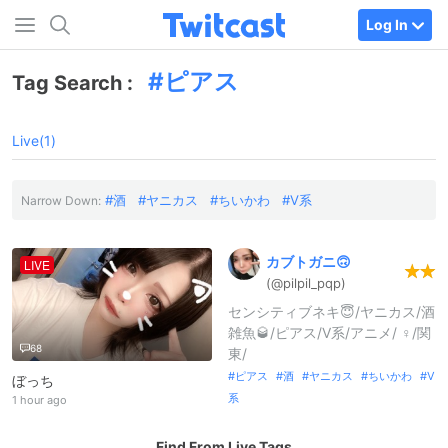
Log In
ピアス
Tag Search :
Live(1)
酒
ヤニカス
ちいかわ
V系
Narrow Down:
カブトガニ🙃
LIVE
(@pilpil_
pqp)
センシティブネキ😇/ヤニカス/酒
雑魚🥃/ピアス/V系/アニメ/︎︎ ♀/関
68
東/
ピアス
酒
ヤニカス
ちいかわ
V
ぼっち
系
1 hour ago
Find From Live Tags