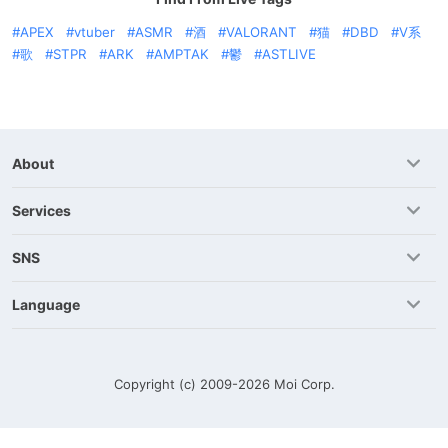
APEX
vtuber
ASMR
酒
VALORANT
猫
DBD
V系
歌
STPR
ARK
AMPTAK
鬱
ASTLIVE
About
Services
SNS
Language
Copyright (c) 2009-2026
Moi Corp.