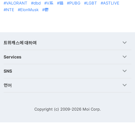
VALORANT
dbd
V系
猫
PUBG
LGBT
ASTLIVE
NTE
ElonMusk
鬱
트위캐스에 대하여
Services
SNS
언어
Copyright (c) 2009-2026
Moi Corp.