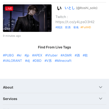
いとし
(@Itoshi_
solo)
LIVE
Twitch :
https://t.co/y4LpsO3Hi2
雑談 飲酒 雀魂
FullHD
29
9 minutes ago
Find From Live Tags
PUBG
kr
jp
APEX
Vtuber
ASMR
酒
歌
VALORANT
dj
DBD
V系
Minecraft
About
Services