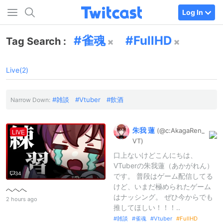
Log In
雀魂
FullHD
Tag Search :
Live(2)
雑談
Vtuber
飲酒
Narrow Down:
朱我
蓮
(@c:
AkagaRen_
LIVE
VT)
口上ないけどこんにちは、
VTuberの朱我蓮（あかがれん）
34
です。 普段はゲーム配信してる
けど、いまだ極められたゲーム
へへへ
はナッシング。 ぜひ今からでも
2 hours ago
推してほしい！！！..
雑談
雀魂
Vtuber
FullHD