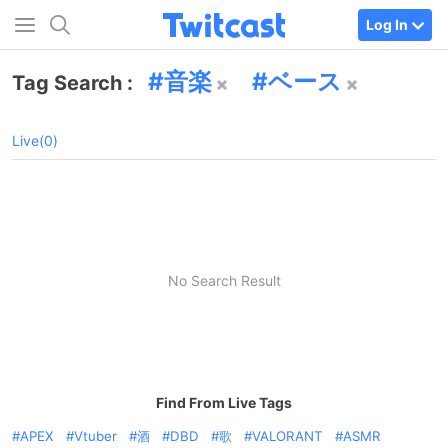
Log In
音楽
ベース
Tag Search :
Live(0)
No Search Result
Find From Live Tags
APEX
Vtuber
酒
DBD
歌
VALORANT
ASMR