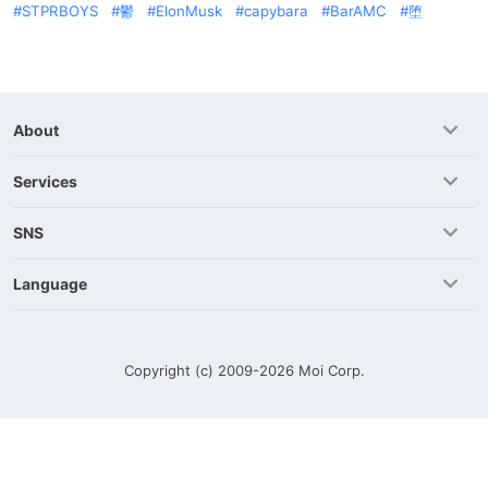
STPRBOYS
鬱
ElonMusk
capybara
BarAMC
堕
About
Services
SNS
Language
Copyright (c) 2009-2026
Moi Corp.