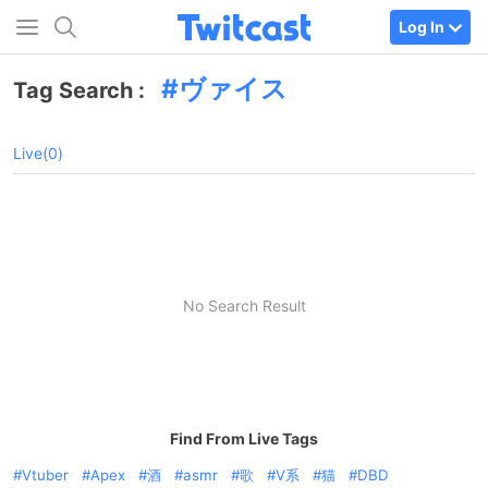
Log In
ヴァイス
Tag Search :
Live(0)
No Search Result
Find From Live Tags
Vtuber
Apex
酒
asmr
歌
V系
猫
DBD