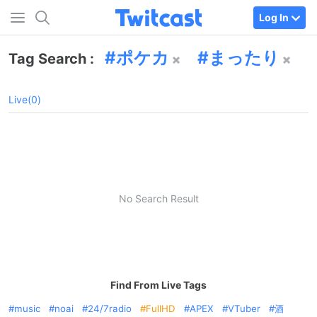
Log In
ポケカ
まったり
Tag Search :
Live(0)
No Search Result
Find From Live Tags
music
noai
24/7radio
FullHD
APEX
VTuber
酒