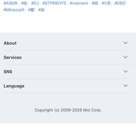
ASMR
歌
DJ
STPRBOYS
valorant
猫
V系
DBD
Minecraft
鬱
旅
About
Services
SNS
Language
Copyright (c) 2009-2026
Moi Corp.