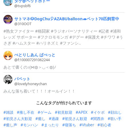
タケ@
ペットボトー
@tvpsbf6
サトマネ🐶DogChu🎈AZABUballo
on🦔ペット70匹飼育中
@310OOT
#熟女ファイター #格闘家 #ラジオパーソナリティー #記者 #浦和
レッズ サポーター #フクロモモンガ #デグー #保護犬 #チワワ #う
さぎ #ハムスター #ハリネズミ #ファンシ..
ぺとりしあん
ぱぺっと
@f:
1000072910
62244
あとで書くの♪(⋈◍＞◡＜◍)ﾉ
パペット
@lovelyhone
ychan
みんな落ち着いて！！！オールイン！！
こんなタグが付けられています
雑談
推し不在
ゲーム
初見歓迎
APEX
イケボ
顔出し
初見さん大歓迎
癒し
過疎
初見さん歓迎
関西弁
歌い手
癒し声
モンハン
まったり
寝落ち
Vtuber
初心者