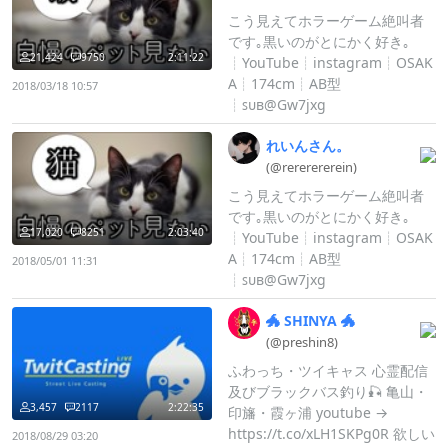
こう見えてホラーゲーム絶叫者
です｡黒いのがとにかく好き｡
21,424
9750
2:11:22
┊︎YouTube┊︎instagram┊︎OSAK
A┊︎174cm┊︎AB型
2018/03/18 10:57
┊︎ꜱᴜʙ@Gw7jxg
れいんさん。
(@rerererere
in)
こう見えてホラーゲーム絶叫者
です｡黒いのがとにかく好き｡
17,020
8251
2:03:40
┊︎YouTube┊︎instagram┊︎OSAK
A┊︎174cm┊︎AB型
2018/05/01 11:31
┊︎ꜱᴜʙ@Gw7jxg
🐲
SHINYA
🐲
(@preshin8)
ふわっち・ツイキャス 心霊配信
及びブラックバス釣り🎣 亀山・
3,457
2117
2:22:35
印旛・霞ヶ浦 youtube →
https://t.co/xLH1SKPg0R 欲しい
2018/08/29 03:20