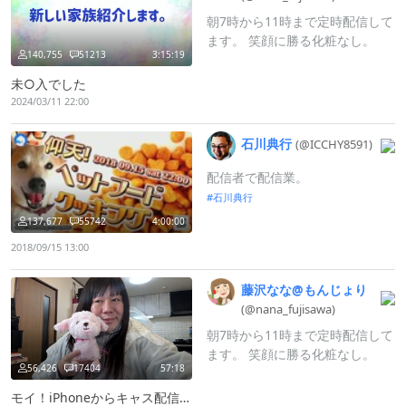
朝7時から11時まで定時配信して
ます。 笑顔に勝る化粧なし。
140,755
51213
3:15:19
未○入でした
2024/03/11 22:00
石川典行
(@ICCHY8591)
配信者で配信業。
石川典行
137,677
55742
4:00:00
2018/09/15 13:00
藤沢なな@
もんじょり
(@nana_
fujisawa)
朝7時から11時まで定時配信して
ます。 笑顔に勝る化粧なし。
56,426
17404
57:18
モイ！iPhoneからキャス配信中 -