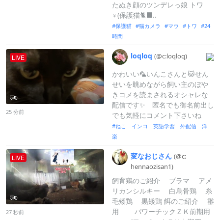
たぬき顔のツンデレっ娘 トワ
♀(保護猫🐈‍⬛..
保護猫
猫カメラ
マウ
トワ
24
時間
loqloq
(@c:
loqloq)
LIVE
かわいい🦜いんこさんと🐱せん
せいを眺めながら飼い主のぼや
きコメを読まされるオシャレな
0
配信です✨ 匿名でも御名前出し
25 分前
でも気軽にコメント下さいね
ねこ インコ 英語学習 外配信 洋
楽
変なおじさん
(@c:
LIVE
hennaozisa
n1)
飼育鶏のご紹介 ブラマ アメ
リカンシルキー 白烏骨鶏 糸
0
毛矮鶏 黒矮鶏 餌のご紹介 雛
用 パワーチックＺＫ前期用
27 秒前