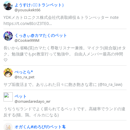
ようすけ♪（
トランペット）
@yousukekt6
6
YDKメカトロニクス株式会社代表取締役＆トランぺッター note
https://t.co/wBIcrZ3TE0…
くっきぃ@
カマたくのペット
@Cookie999M
長いから省略(笑)カマたく尊敬リスナー兼推。マイクラ(統合版)オタ
ク。勉強嫌でもpc教室行って勉強中。 自由人メンバー最高の仲間
♡
ぺっとら*
@to_
ra_
pet
サブ垢復活まで。ありふれた日々に飽き飽きな君に (@to_ra_law)
ペット
@omaedareda
yo_
wr
うぢうぢランドでよく躾られてるペットです。高確率でランドの違
反する(猫。鶏。イルカになる)
オガくん#
めろぴのペット🦎