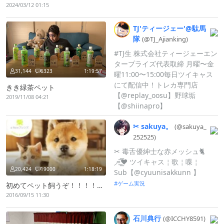
2024/03/12 01:15
TJ'ティージェー'@
駄馬
隊
(@TJ_
Ajianking)
#TJ生 株式会社ティージェーエン
タープライズ代表取締 月曜〜金
31,144
6323
1:19:57
曜11:00〜15:00毎日ツイキャス
にて配信中！トレカ専門店
きき緑茶ペット
【@replay_oosu】野球垢
2019/11/08 04:21
【@shiinapro】
✂︎
sakuya。
(@sakuya_
252525)
✂︎ 毒舌優紳士な赤メッシュ🐈
◞=͟͟͞͞❤ ツイキャス￤歌￤喋￤
20,424
19000
1:18:19
Sub【@cyuunisakkunn 】
ゲーム実況
初めてペット飼うぞ！！！！！！
2016/09/15 11:30
石川典行
(@ICCHY8591)