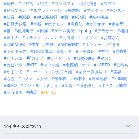
歌枠
宇都宮
初見
コンカフェ
お絵描き
スプラ
歌ってみた
スプラトゥーン
栃木県
マイクラ
モンスト
低音
DBD
VALORANT
酒
ASMR
精神疾患
初見大歓迎
車載
ポケモン
声真似
カラオケ
参加型
猫
石川典行
原神
ゲーム実況
pubg
アラサー
相談
自由人
イラスト
パパ
北海道
コスプレ
お姉さん
ElonMusk
作業
中性
Minecraft
ホラゲー
生きる
ツイキャス
お悩み相談
鼻くそ
トモコレ
方言
喫煙所
パチンコ
Fカップ
レイダース
capybara
マロン
カピバラ
NTE
マロン姫
名探偵コナン
LGBTQ
凸待ち
かまって
ニート
コンカフェ嬢
ギター弾き語り
美容
心霊
コスメ
女子
作業枠
過疎枠
過疎配信
24時間
REPO
ダンベル
まじぇ
田舎
弾き語り
ドカX
地震
ショタボ
防災
FullHD
ツイキャスについて