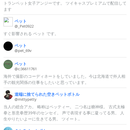
トランペット女子アンジーです。 ツイキャスプレミアムで配信して
ます
ペット
@_
Pet0922
すぐ影響される ペット です。
ペット
@pet_
69v
ペット
@c:
36611761
海外で撮影のコーディネートをしていました。今は北海道で外人相
手の観光関係の仕事をしたいと思っています。
道端に捨てられた空きペットボトル
@mittypetty
当人の総合アカ。 略称はペッティー。 二つ名は糖神様。 古式太極
拳と形意拳歴39年のセンセイ。 声で表現する事に凝ってる男。 人
生やりたいよーに生きてる男。 ツイート..