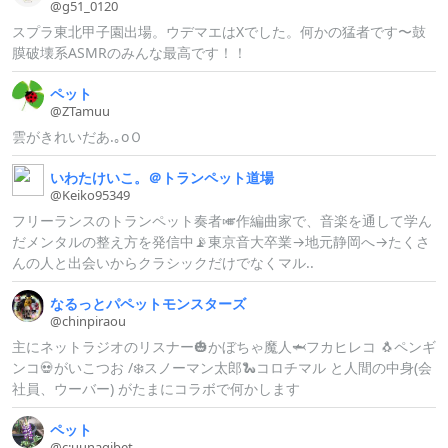
@g51_
0120
スプラ東北甲子園出場。ウデマエはXでした。何かの猛者です〜鼓
膜破壊系ASMRのみんな最高です！！
ペット
@ZTamuu
雲がきれいだあ.｡oＯ
いわたけいこ。＠
トランペット道場
@Keiko95349
フリーランスのトランペット奏者🎺作編曲家で、音楽を通して学ん
だメンタルの整え方を発信中📡東京音大卒業→地元静岡へ→たくさ
んの人と出会いからクラシックだけでなくマル..
なるっとパペットモンスターズ
@chinpiraou
主にネットラジオのリスナー🎃かぼちゃ魔人🦈フカヒレコ 🐧ペンギ
ンコ💀がいこつお /❄️スノーマン太郎🐍コロチマル と人間の中身(会
社員、ウーバー) がたまにコラボで何かします
ペット
@c:
uunagibet