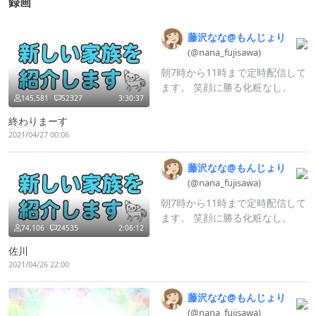
録画
藤沢なな@
もんじょり
(@nana_
fujisawa)
朝7時から11時まで定時配信して
ます。 笑顔に勝る化粧なし。
145,581
52327
3:30:37
終わりまーす
2021/04/27 00:06
藤沢なな@
もんじょり
(@nana_
fujisawa)
朝7時から11時まで定時配信して
ます。 笑顔に勝る化粧なし。
74,106
24535
2:06:12
佐川
2021/04/26 22:00
藤沢なな@
もんじょり
(@nana_
fujisawa)