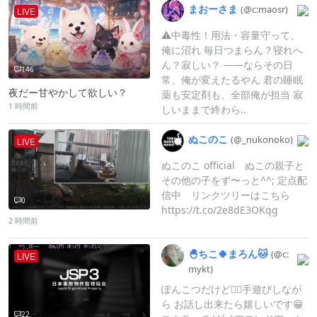
まおーさま
(@c:
maosr)
LIVE
⚠︎中毒性！用法・容量守って、
俺に沼れ 毎日つまらん？寝れへ
ん？寂しい？ ――ならその日
146
常、俺が変えたるやん 君の睡眠
夜だー甘やかして欲しい？
薬も安定剤も、全部俺が担当 寂
1 時間前
しいままで終わら..
ぬこのこ
(@_
nukonoko)
LIVE
ぬこのこ official ぬこの親子と
その他の子をず〜っと^^; 定点配
信中 リンクツリーはこちら
0
https://t.co/2e8dE3OKqg
2 時間前
🐣ちこ🍀︎まろん🐱
(@c:
LIVE
mykt)
ぽんこつだけど🙂‍↔️手遊びしなが
ら お話し出来たら嬉しいです😁
22