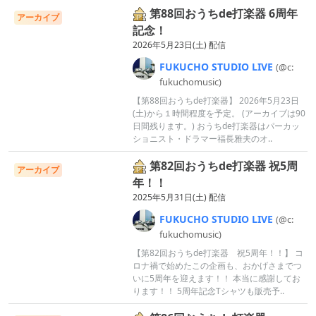
第88回おうちde打楽器 6周年
アーカイブ
記念！
2026年5月23日(土) 配信
FUKUCHO
STUDIO
LIVE
(@c:
fukuchomus
ic)
【第88回おうちde打楽器】 2026年5月23日
(土)から１時間程度を予定。 (アーカイブは90
日間残ります。) おうちde打楽器はパーカッ
ショニスト・ドラマー福長雅夫のオ..
第82回おうちde打楽器 祝5周
アーカイブ
年！！
2025年5月31日(土) 配信
FUKUCHO
STUDIO
LIVE
(@c:
fukuchomus
ic)
【第82回おうちde打楽器 祝5周年！！】 コ
ロナ禍で始めたこの企画も、おかげさまでつ
いに5周年を迎えます！！ 本当に感謝してお
ります！！ 5周年記念Tシャツも販売予..