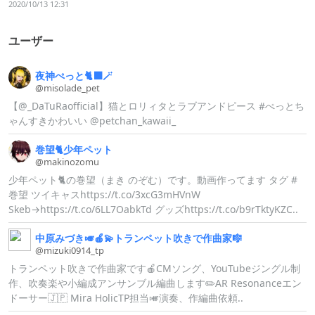
2020/10/13 12:31
ユーザー
夜神ぺっと🐈‍⬛🪄︎︎
@misolade_
pet
【@_DaTuRaofficial】猫とロリィタとラブアンドピース #ぺっとち
ゃんすきかわいい @petchan_kawaii_
巻望🐈少年ペット
@makinozomu
少年ペット🐈の巻望（まき のぞむ）です。動画作ってます タグ #
巻望 ツイキャスhttps://t.co/3xcG3mHVnW
Skeb→https://t.co/6LL7OabkTd グッズhttps://t.co/b9rTktyKZC..
中原みづき🎺🍎💫トランペット吹きで作曲家🎼
@mizuki0914
_
tp
トランペット吹きで作曲家です🍎CMソング、YouTubeジングル制
作、吹奏楽や小編成アンサンブル編曲します✏️AR Resonanceエン
ドーサー🇯🇵 Mira HolicTP担当🎺演奏、作編曲依頼..