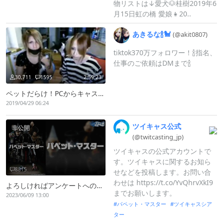
物リストは↓愛犬🐶桂樹2019年6
月15日虹の橋 愛娘👧20..
あきるな🍾🐩
(@akit0807)
tiktok370万フォロワー！🍾指名、
仕事のご依頼はDMまで🍾
30,711
1595
2:59:23
ペットだらけ！PCからキャス配信中 -
2019/04/29 06:24
ツイキャス公式
非公開
(@twitcastin
g_
jp)
ツイキャスの公式アカウントで
す。ツイキャスに関するお知ら
8815
せなどを投稿します。お問い合
わせは https://t.co/YvQhrvXkI9
よろしければアンケートへの回答をお願いします🙏
までお願いします。
2023/06/09 13:00
パペット・マスター
ツイキャスシア
ター