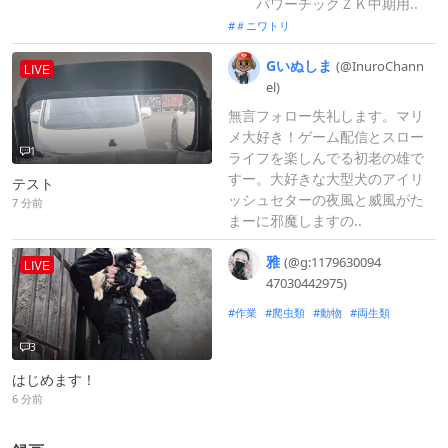
パワーチックＺＫ中期用..
＃ニワトリ
Gいぬしま
(@InuroChann
LIVE
el)
無言フォロー失礼します。マリ
メ大好き！ゲーム配信とスロー
1
ライフを楽しんでる初老の雄で
すー。大好きな大型犬のアイリ
テスト
ッシュセターの夜風と威風がた
7 分前
まーに邪魔しますの..
雅
(@g:
1179630094
LIVE
4703044297
5)
作業
爬虫類
動物
両生類
3
はじめます！
6 分前