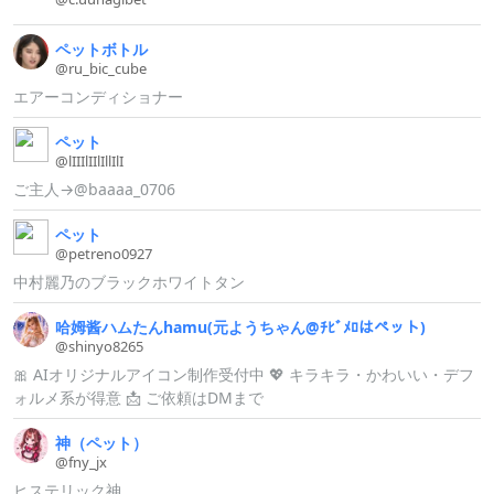
ペットボトル
@ru_
bic_
cube
エアーコンディショナー
ペット
@lIIIlIIlIl
lIlI
ご主人→@baaaa_0706
ペット
@petreno092
7
中村麗乃のブラックホワイトタン
哈姆酱ハムたんhamu(
元ようちゃん@
ﾁﾋﾞﾒﾛはペット)
@shinyo8265
🎀 AIオリジナルアイコン制作受付中 💖 キラキラ・かわいい・デフ
ォルメ系が得意 📩 ご依頼はDMまで
神（
ペット）
@fny_
jx
ヒステリック神