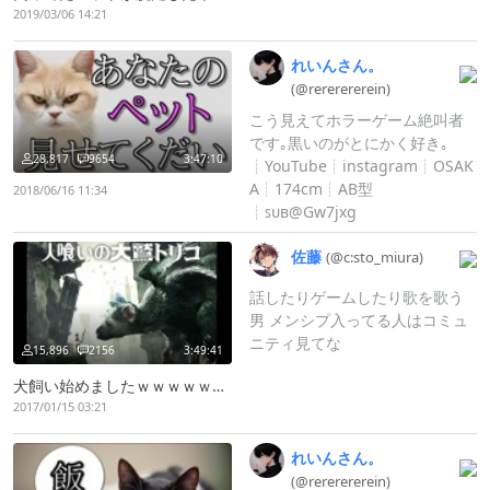
2019/03/06 14:21
れいんさん。
(@rerererere
in)
こう見えてホラーゲーム絶叫者
です｡黒いのがとにかく好き｡
28,817
9654
3:47:10
┊︎YouTube┊︎instagram┊︎OSAK
A┊︎174cm┊︎AB型
2018/06/16 11:34
┊︎ꜱᴜʙ@Gw7jxg
佐藤
(@c:
sto_
miura)
話したりゲームしたり歌を歌う
男 メンシプ入ってる人はコミュ
ニティ見てな
15,896
2156
3:49:41
犬飼い始めましたｗｗｗｗｗｗｗｗｗｗｗｗｗｗｗｗｗｗｗｗｗｗｗｗｗｗｗｗｗｗｗｗｗｗｗｗｗｗ
2017/01/15 03:21
れいんさん。
(@rerererere
in)