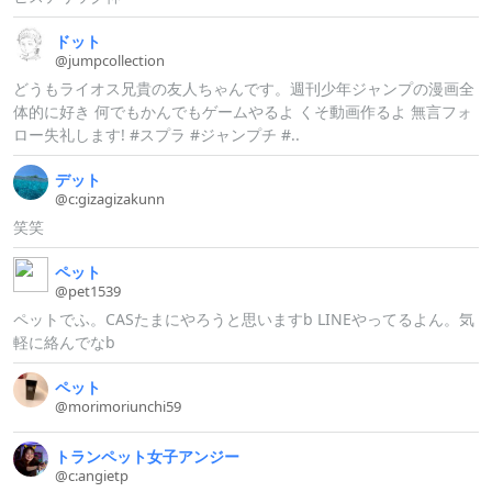
ドット
@jumpcollec
tion
どうもライオス兄貴の友人ちゃんです。週刊少年ジャンプの漫画全
体的に好き 何でもかんでもゲームやるよ くそ動画作るよ 無言フォ
ロー失礼します! #スプラ #ジャンプチ #..
デット
@c:
gizagizaku
nn
笑笑
ペット
@pet1539
ペットでふ。CASたまにやろうと思いますb LINEやってるよん。気
軽に絡んでなb
ペット
@morimoriun
chi59
トランペット女子アンジー
@c:
angietp