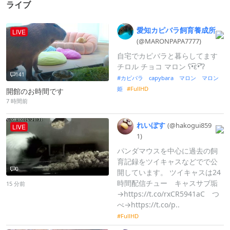
ライブ
愛知カピバラ飼育養成所
LIVE
(@MARONPAPA7
777)
自宅でカピバラと暮らしてます
チロル チョコ マロン ʕ•͡ɛ•͡ʼʼʔ
141
カピバラ capybara マロン マロン
姫
FullHD
開館のお時間です
7 時間前
れいぼす
(@hakogui859
LIVE
1)
パンダマウスを中心に過去の飼
育記録をツイキャスなどでで公
0
開しています。 ツイキャスは24
時間配信チュー キャスサブ垢
15 分前
→https://t.co/rxCR5941aC つ
べ→https://t.co/p..
FullHD