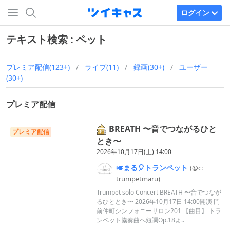
ログイン
テキスト検索 : ペット
プレミア配信(123+)
/
ライブ(11)
/
録画(30+)
/
ユーザー
(30+)
プレミア配信
BREATH 〜音でつながるひと
プレミア配信
とき〜
2026年10月17日(土) 14:00
🎺まる🎈トランペット
(@c:
trumpetmar
u)
Trumpet solo Concert BREATH 〜音でつなが
るひととき〜 2026年10月17日 14:00開演 門
前仲町シンフォニーサロン201 【曲目】 トラ
ンペット協奏曲へ短調Op.18よ..