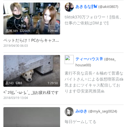
あきるな🍾🐩
(@akit0807)
tiktok370万フォロワー！🍾指名、
仕事のご依頼はDMまで🍾
28,389
2009
3:29:48
ペットだらけ！PCからキャス配信中 -
2019/04/30 06:03
ティーハウス🥂
(@tea_
house00)
素行不良な店長♂️＆極めて普通な
バイトさん♀️による仮想喫茶店🍰
143
88
1:29:50
気ままにツイキャス配信してお
ります😊安楽死推奨🙏
ﾍﾟｺﾘ((｡´･ω･)｡´_ _))お疲れ様です
2018/03/19 13:04
みゆき
(@myk_
seg0024)
毎日ゲームしてる