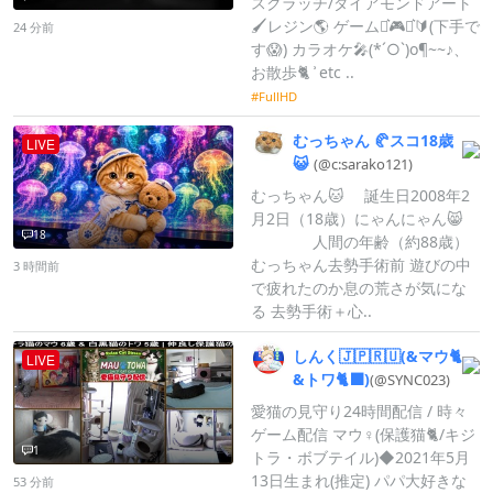
スクラッチ/ダイアモンドアート
🖌レジン🌎 ゲーム⋆͛🎮⋆͛🔰(下手で
24 分前
す😱) カラオケ🎤(*´○`)o¶~~♪、
お散歩🐈 ͗ etc ..
FullHD
むっちゃん
🥐スコ18歳
LIVE
😺
(@c:
sarako121)
むっちゃん🐱 誕生日2008年2
月2日（18歳）にゃんにゃん😸
18
人間の年齢（約88歳）
むっちゃん去勢手術前 遊びの中
3 時間前
で疲れたのか息の荒さが気にな
る 去勢手術＋心..
しんく🇯🇵🇷🇺(
&マウ🐈
LIVE
&トワ🐈‍⬛)
(@SYNC023)
愛猫の見守り24時間配信 / 時々
ゲーム配信 マウ︎︎♀(保護猫🐈/キジ
1
トラ・ボブテイル)◆2021年5月
13日生まれ(推定) パパ大好きな
53 分前