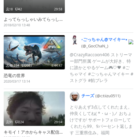
18
42
29:58
よってらっしゃいみてらっしゃい。
2018/02/10 13:48
▫️ごっちゃん@
マイキー▪️
(@_
GocChaN_
)
@CrazyRaccoon406 ストリーマ
ー部門所属 ゲームが大好き、特
48,234
2085
5:44:47
に誰かとやるゲーム🎮🤍🖤 #ご
ちゃマイ #ごっちゃんマイキー #
恐竜の世界
ストグラ #餡ブレラ
2020/03/17 13:14
チーズ
(@c:
tiizu0511)
とりあえず3点してくれたまえ。
仲良くしてね( *・ω・)ノ おちょ
けですが サポートフォローして
91
224
29:04
くれたら99、9パーセント返しま
キモイ！アホからキャス配信中 企画配信！！ペットチャンネル枠！！
す 三重県住み。福岡