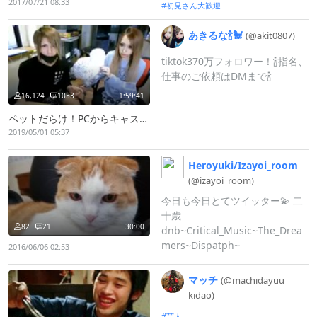
2017/07/21 08:33
初見さん大歓迎
あきるな🍾🐩
(@akit0807)
tiktok370万フォロワー！🍾指名、
仕事のご依頼はDMまで🍾
16,124
1053
1:59:41
ペットだらけ！PCからキャス配信中 -
2019/05/01 05:37
Heroyuki/
Izayoi_
room
(@izayoi_
room)
今日も今日とてツイッター💫 二
十歳
82
21
30:00
dnb~Critical_Music~The_Drea
mers~Dispatph~
2016/06/06 02:53
マッチ
(@machidayuu
kidao)
芸人