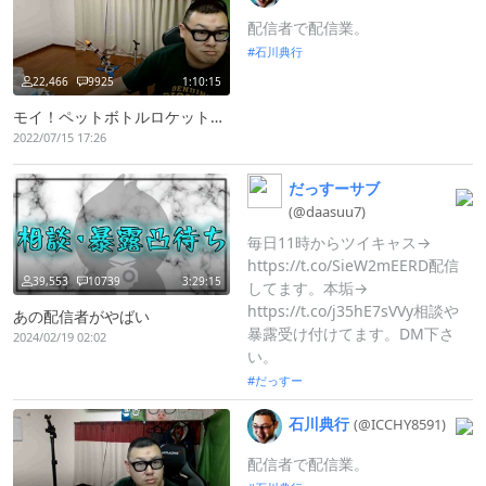
配信者で配信業。
石川典行
22,466
9925
1:10:15
モイ！ペットボトルロケット完成、打ち上げるぞ
2022/07/15 17:26
だっすーサブ
(@daasuu7)
毎日11時からツイキャス→
https://t.co/SieW2mEERD配信
39,553
10739
3:29:15
してます。本垢→
https://t.co/j35hE7sVVy相談や
あの配信者がやばい
暴露受け付けてます。DM下さ
2024/02/19 02:02
い。
だっすー
石川典行
(@ICCHY8591)
配信者で配信業。