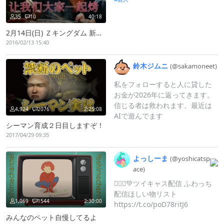
35
10
40:18
2月14日(日) Ｚキングダム 新宿V-1 19:00開演 2月15日(月) 「ネタＱハイランド 中野シェイプレス 19：00開演 すべて1000円です(^O^) よろしくお願い致します。
2016/02/13 15:40
鈴木ジムニ
(@sakamoneet
)
私をフォローすると人に貸した
お金が2026年に返ってきます。
信じる者は救われます。最近は
4,924
2076
2:25:08
AIで遊んでます
シーマン育成２日目しますぞ！
2017/04/29 09:35
よっしーま
(@yoshicatsp
ace)
🧜‍♀️💚ツイキャス配信 ふわっち
配信ほしい物リスト
1,069
1544
2:30:00
https://t.co/poD78ritJ6
みんなのペット自慢してるよ