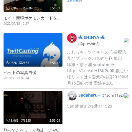
石川典行
87,967
17684
3:53:07
モイ！新弾ポケモンカードを開封＆ペットボトルロケットを作るぞ
2022/07/15 12:37
🐲
SHINYA
🐲
(@preshin8)
ふわっち・ツイキャス 心霊配信
及びブラックバス釣り🎣 亀山・
4,626
2655
3:58:42
印旛・霞ヶ浦 youtube →
https://t.co/xLH1SKPg0R 欲しい
ペットの写真自慢
物リストは↓愛犬🐶桂樹2019年6
2018/08/29 07:24
月15日虹の橋 愛娘👧20..
Sadaharu┼
(@sdhr1192)
Sadaharu @sdhr1192s
18,063
6325
2:53:05
飼ってたペットが脱走したやばい誰か捕まえてｗｗｗｗｗｗｗｗｗｗｗｗｗｗ