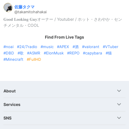
佐藤タクマ
@takamitoha
hakai
𝐆𝐨𝐨𝐝 𝐋𝐨𝐨𝐤𝐢𝐧𝐠 𝐆𝐮𝐲オーナー / Youtuber / ホット・さわやか・セン
チメンタル・COOL
Find From Live Tags
noai
24/7radio
music
APEX
酒
valorant
VTuber
DBD
歌
ASMR
ElonMusk
REPO
capybara
猫
Minecraft
FullHD
About
Services
SNS