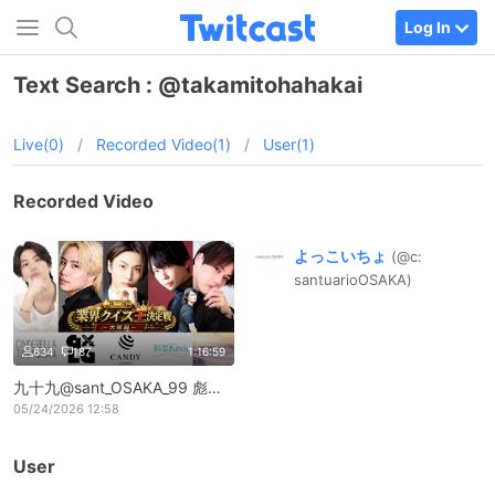
Log In
Text Search : @takamitohahakai
Live(0)
/
Recorded Video(1)
/
User(1)
Recorded Video
よっこいちょ
(@c:
santuarioO
SAKA)
634
187
1:16:59
九十九@sant_OSAKA_99 彪真@santuario_hyou 一二三@candyhihumi あおい@aoi_daihyo 蛍@ke1_ct2 タクマ@takamitohahakai
05/24/2026 12:58
User