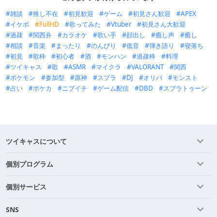
雑談
推し不在
初見歓迎
ゲーム
初見さん歓迎
APEX
イケボ
FullHD
歌ってみた
Vtuber
初見さん大歓迎
過疎
関西弁
カラオケ
歌い手
顔出し
癒し声
癒し
相談
音楽
まったり
のんびり
低音
弾き語り
寝落ち
初見
歌枠
初心者
酒
モンハン
過疎枠
料理
ツイキャス
歌
ASMR
マイクラ
VALORANT
関西
ポケモン
参加型
原神
スプラ
DJ
オリパ
モンスト
占い
ポケカ
ニブイチ
ゲーム配信
DBD
スプラトゥーン
ツイキャスについて
個別プログラム
個別サービス
SNS