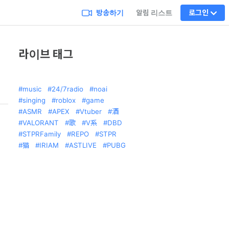
방송하기
알림 리스트
로그인
라이브 태그
music
24/7radio
noai
singing
roblox
game
ASMR
APEX
Vtuber
酒
VALORANT
歌
V系
DBD
STPRFamily
REPO
STPR
猫
IRIAM
ASTLIVE
PUBG