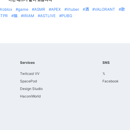
roblox
game
ASMR
APEX
Vtuber
酒
VALORANT
歌
STPR
猫
IRIAM
ASTLIVE
PUBG
Services
SNS
Twitcast VV
𝕏
SpacePod
Facebook
Design Studio
HaconiWorld