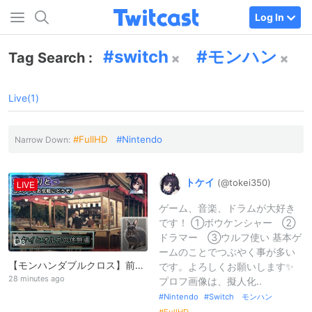
Log In
switch
モンハン
Tag Search :
Live(1)
FullHD
Nintendo
Narrow Down:
トケイ
(@tokei350)
LIVE
ゲーム、音楽、ドラムが大好き
です！ ①ボウケンシャー ②
ドラマー ③ウルフ使い 基本ゲ
3
ームのことでつぶやく事が多い
【モンハンダブルクロス】前回のスマブラ配信で、多くの方を不快にさせてしまったと思います。本当にすみませんでした。
です。よろしくお願いします✨
28 minutes ago
プロフ画像は、擬人化..
Nintendo
Switch モンハン