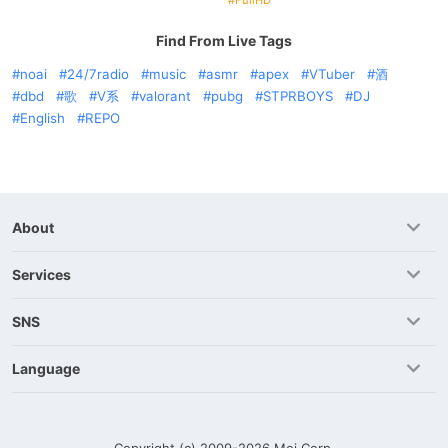
FullHD
Find From Live Tags
noai
24/7radio
music
asmr
apex
VTuber
酒
dbd
歌
V系
valorant
pubg
STPRBOYS
DJ
English
REPO
About
Services
SNS
Language