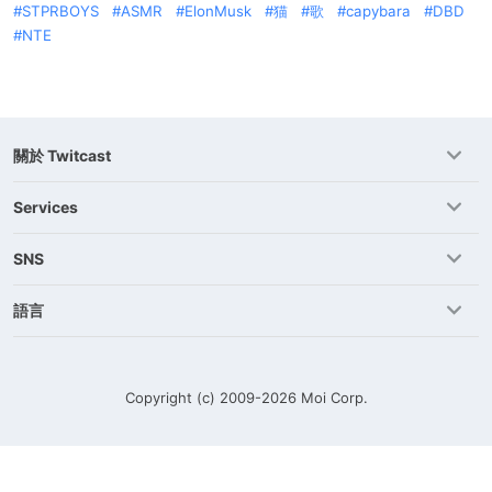
STPRBOYS
ASMR
ElonMusk
猫
歌
capybara
DBD
NTE
關於 Twitcast
Services
SNS
語言
Copyright (c) 2009-2026
Moi Corp.