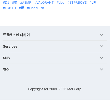
DJ
猫
ASMR
VALORANT
dbd
STPRBOYS
v系
LGBTQ
鬱
ElonMusk
트위캐스에 대하여
Services
SNS
언어
Copyright (c) 2009-2026
Moi Corp.